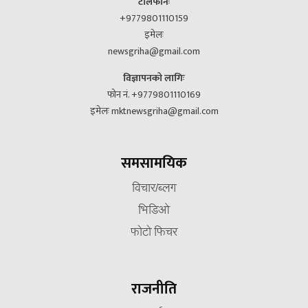
टेलिफोनः
+9779801110159
इमेलः
newsgriha@gmail.com
विज्ञापनको लागिः
फोन नं. +9779801110169
इमेलः mktnewsgriha@gmail.com
समसामयिक
विचार/ब्लग
भिडिओ
फोटो फिचर
राजनीति