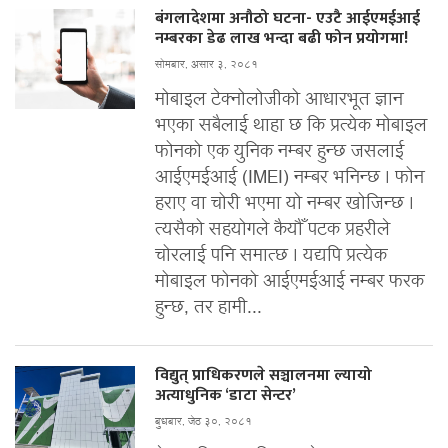
बंगलादेशमा अनौठो घटना- एउटै आईएमईआई
नम्बरका डेढ लाख भन्दा बढी फोन प्रयोगमा!
सोमबार, असार ३, २०८१
मोबाइल टेक्नोलोजीको आधारभूत ज्ञान
भएका सबैलाई थाहा छ कि प्रत्येक मोबाइल
फोनको एक युनिक नम्बर हुन्छ जसलाई
आईएमईआई (IMEI) नम्बर भनिन्छ । फोन
हराए वा चोरी भएमा यो नम्बर खोजिन्छ ।
त्यसैको सहयोगले कैयौँ पटक प्रहरीले
चोरलाई पनि समात्छ । यद्यपि प्रत्येक
मोबाइल फोनको आईएमईआई नम्बर फरक
हुन्छ, तर हामी...
विद्युत् प्राधिकरणले सञ्चालनमा ल्यायो
अत्याधुनिक ‘डाटा सेन्टर’
बुधबार, जेठ ३०, २०८१