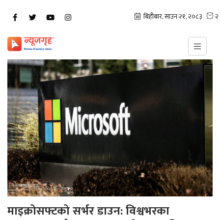
माइक्रोसफ्टको सर्भर डाउन: विश्वभरका