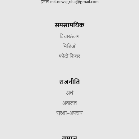
इमेलः mktnewsgriha@gmail.com
समसामयिक
विचार/ब्लग
भिडिओ
फोटो फिचर
राजनीति
अर्थ
अदालत
सुरक्षा–अपराध
समाज