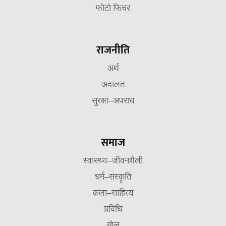
फोटो फिचर
राजनीति
अर्थ
अदालत
सुरक्षा–अपराध
समाज
स्वास्थ्य–जीवनशैली
धर्म–संस्कृति
कला–साहित्य
प्रविधि
खेल