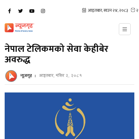
नेपाल टेलिकमको सेवा केहीबेर
अवरुद्ध
न्यूजगृह
आइतबार, मंसिर २, २०८१