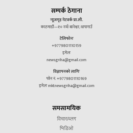
सम्पर्क ठेगाना
न्यूजगृह नेटवर्क प्रा.ली.
काठमाडौं—१० नयाँ बानेश्वर, थापागाउँ
टेलिफोनः
+9779801110159
इमेलः
newsgriha@gmail.com
विज्ञापनको लागिः
फोन नं. +9779801110169
इमेलः mktnewsgriha@gmail.com
समसामयिक
विचार/ब्लग
भिडिओ