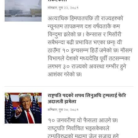
सोमबार, पुस २२, २०८१
अत्याधिक हिमपातपछि ती राज्यहरुको
न्यूनतम तापक्रमण दश वर्षयताकै कम
विन्दुमा झरेको छ । केन्सास र मिसौरी
सबैभन्दा बढी प्रभावित भएका छन्। यी
ठाउँमा १० इन्चसम्म हिउँ जमेको छ। मौसम
विभागले देशको मध्यदेखि पूर्वी तटसम्मका
लगभग ३० राज्यको अवस्था गम्भीर हुने
आशंका गरेको छ।
राष्ट्रपति पदको शपथ लिनुअघि ट्रम्पलाई फेरि
अदालती झमेला
शनिबार, पुस २०, २०८१
१० जनवरीमा यो फैसला आउने छ।
राष्ट्रपति निर्वाचित भइसकेकाले
ट्रम्पविरुद्धको मुद्दामा जेल सजाय हुने