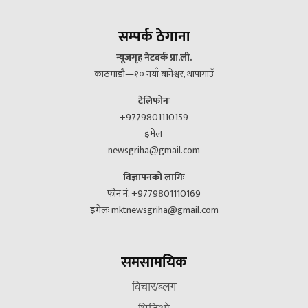
सम्पर्क ठेगाना
न्यूजगृह नेटवर्क प्रा.ली.
काठमाडौं—१० नयाँ बानेश्वर, थापागाउँ
टेलिफोनः
+9779801110159
इमेलः
newsgriha@gmail.com
विज्ञापनको लागिः
फोन नं. +9779801110169
इमेलः mktnewsgriha@gmail.com
समसामयिक
विचार/ब्लग