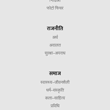
भिडिओ
फोटो फिचर
राजनीति
अर्थ
अदालत
सुरक्षा–अपराध
समाज
स्वास्थ्य–जीवनशैली
धर्म–संस्कृति
कला–साहित्य
प्रविधि