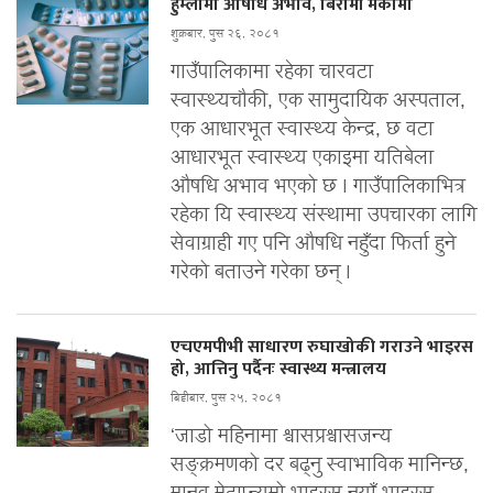
हुम्लामा औषधि अभाव, बिरामी मर्कामा
शुक्रबार, पुस २६, २०८१
गाउँपालिकामा रहेका चारवटा
स्वास्थ्यचौकी, एक सामुदायिक अस्पताल,
एक आधारभूत स्वास्थ्य केन्द्र, छ वटा
आधारभूत स्वास्थ्य एकाइमा यतिबेला
औषधि अभाव भएको छ । गाउँपालिकाभित्र
रहेका यि स्वास्थ्य संस्थामा उपचारका लागि
सेवाग्राही गए पनि औषधि नहुँदा फिर्ता हुने
गरेको बताउने गरेका छन् ।
एचएमपीभी साधारण रुघाखोकी गराउने भाइरस
हो, आत्तिनु पर्दैनः स्वास्थ्य मन्त्रालय
बिहीबार, पुस २५, २०८१
‘जाडो महिनामा श्वासप्रश्वासजन्य
सङ्क्रमणको दर बढ्नु स्वाभाविक मानिन्छ,