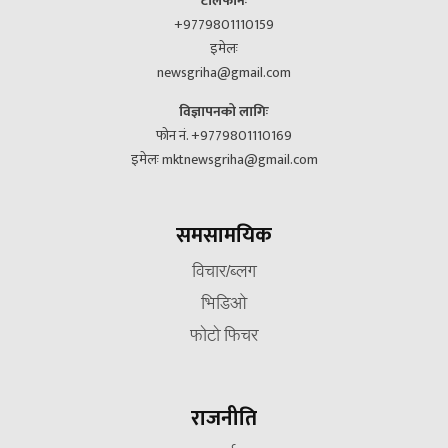
टेलिफोनः
+9779801110159
इमेलः
newsgriha@gmail.com
विज्ञापनको लागिः
फोन नं. +9779801110169
इमेलः mktnewsgriha@gmail.com
समसामयिक
विचार/ब्लग
भिडिओ
फोटो फिचर
राजनीति