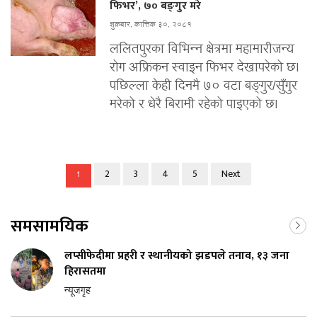
फिभर’, ७० बङ्‍गुर मरे
शुक्रबार, कात्तिक ३०, २०८१
ललितपुरका विभिन्न क्षेत्रमा महामारीजन्य
रोग अफ्रिकन स्वाइन फिभर देखापरेको छ।
पछिल्ला केही दिनमै ७० वटा बङ्गुर/सुँगुर
मरेको र धेरै बिरामी रहेको पाइएको छ।
2
3
4
5
Next
1
समसामयिक
लप्सीफेदीमा प्रहरी र स्थानीयको झडपले तनाव, १३ जना
हिरासतमा
न्यूजगृह