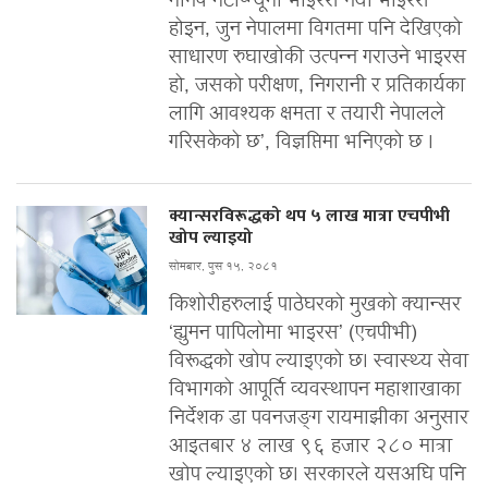
मानव मेटाप्न्यूमो भाइरस नयाँ भाइरस
होइन, जुन नेपालमा विगतमा पनि देखिएको
साधारण रुघाखोकी उत्पन्न गराउने भाइरस
हो, जसको परीक्षण, निगरानी र प्रतिकार्यका
लागि आवश्यक क्षमता र तयारी नेपालले
गरिसकेको छ’, विज्ञप्तिमा भनिएको छ ।
क्यान्सरविरूद्धको थप ५ लाख मात्रा एचपीभी
खोप ल्याइयो
सोमबार, पुस १५, २०८१
किशोरीहरुलाई पाठेघरको मुखको क्यान्सर
‘ह्युमन पापिलोमा भाइरस’ (एचपीभी)
विरूद्धको खोप ल्याइएको छ। स्वास्थ्य सेवा
विभागको आपूर्ति व्यवस्थापन महाशाखाका
निर्देशक डा पवनजङ्ग रायमाझीका अनुसार
आइतबार ४ लाख ९६ हजार २८० मात्रा
खोप ल्याइएको छ। सरकारले यसअघि पनि