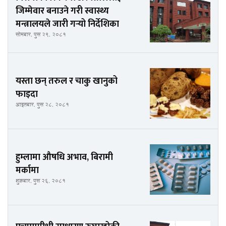
जिम्मेवार बनाउने गरी स्वास्थ्य
मन्त्रालयले जारी गर्‍यो निर्देशिका
सोमबार, पुस २९, २०८१
यस्ता छन् तरुल र चाकु खानुको
फाइदा
आइतबार, पुस २८, २०८१
हुम्लामा औषधि अभाव, बिरामी
मर्कामा
शुक्रबार, पुस २६, २०८१