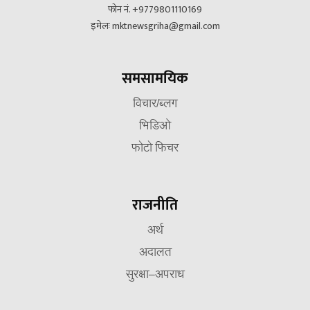
फोन नं. +9779801110169
इमेलः mktnewsgriha@gmail.com
समसामयिक
विचार/ब्लग
भिडिओ
फोटो फिचर
राजनीति
अर्थ
अदालत
सुरक्षा–अपराध