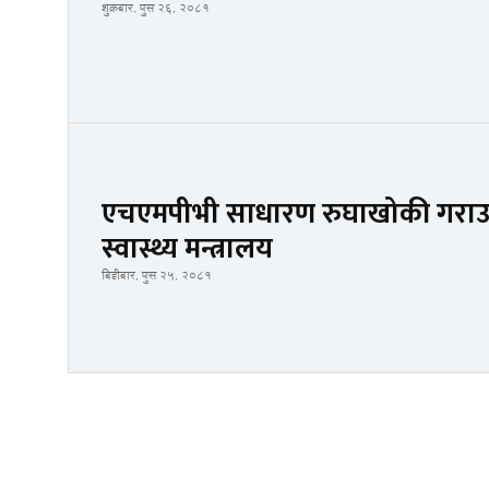
शुक्रबार, पुस २६, २०८१
एचएमपीभी साधारण रुघाखोकी गराउने भ
स्वास्थ्य मन्त्रालय
बिहीबार, पुस २५, २०८१