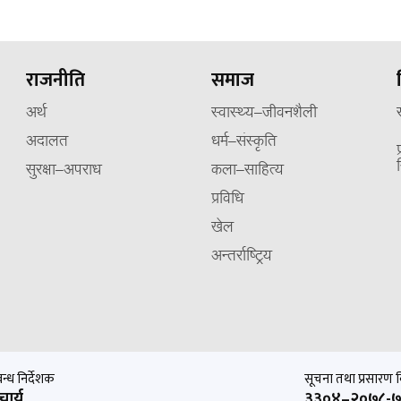
राजनीति
समाज
अर्थ
स्वास्थ्य–जीवनशैली
अदालत
धर्म–संस्कृति
सुरक्षा–अपराध
कला–साहित्य
प्रविधि
खेल
अन्तर्राष्ट्रिय
बन्ध निर्देशक
सूचना तथा प्रसारण वि
चार्य
३३०४–२०७८-७