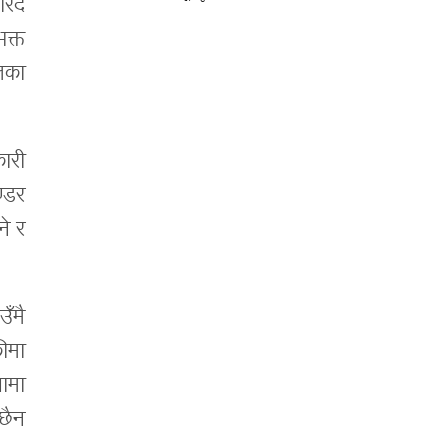
रिद
क्त
िका
ारी
्डर
े र
ँमै
कीमा
ामा
 छैन