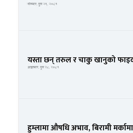
सोमबार, पुस २९, २०८१
यस्ता छन् तरुल र चाकु खानुको फाइ
आइतबार, पुस २८, २०८१
हुम्लामा औषधि अभाव, बिरामी मर्काम