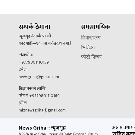
सम्पर्क ठेगाना
समसामयिक
न्यूजगृह नेटवर्क प्रा.ली.
विचार/ब्लग
काठमाडौं—१० नयाँ बानेश्वर, थापागाउँ
भिडिओ
टेलिफोनः
फोटो फिचर
+9779801110159
इमेलः
newsgriha@gmail.com
विज्ञापनको लागिः
फोन नं. +9779801110169
इमेलः
mktnewsgriha@gmail.com
News Griha :: न्यूजगृह
अध्यक्ष तथा प्र
राजिव बज्रा
© 2026 News Griha :: न्यूजगृह. All Rights Reserved.
Site by