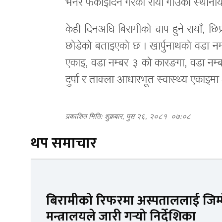
भनेर फर्काइदिने गरेको रायाँ गाउँका स्थान
केही दिनअघि बिरामीको चाप हुने रायाँ, छिप
छोडेको बताइएको छ । खार्पुनाथको वडा न
एकाइ, वडा नम्बर ३ को कारङगा, वडा नम्ब
दुर्पा र ताक्ला आधारभूत स्वास्थ्य एका
प्रकाशित मिति: शुक्रबार, पुस २६, २०८१
०७:०८
थप समाचार
बिरामीको रिफरमा अस्पताललाई जिम्मेव
मन्त्रालयले जारी गर्‍यो निर्देशिका