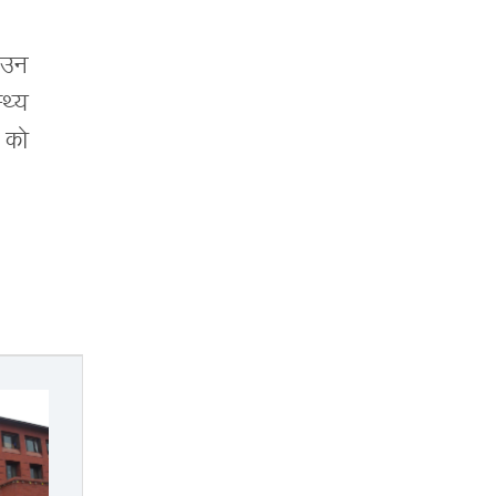
 आउन
थ्य
 को