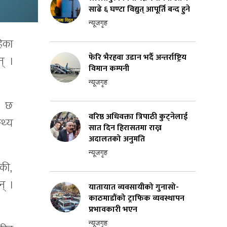
साढे ६ घण्टा विद्युत् आपूर्ति बन्द हुने
न्यूजगृह
ेका
फेरि भैरहवा उडान भर्दै अन्तर्राष्ट्रिय
् ।
विमान कम्पनी
न्यूजगृह
, छ
वरिष्ठ अधिवक्ता त्रिपाठी कुट्नेलाई
थ्य
सात दिन हिरासतमा राख्न
अदालतको अनुमति
न्यूजगृह
की,
् ।
यातायात व्यवसायीको गुनासो-
काठमाडौंको ट्राफिक व्यवस्थापन
प्रभावकारी भएन
न्यूजगृह