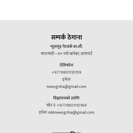
सम्पर्क ठेगाना
न्यूजगृह नेटवर्क प्रा.ली.
काठमाडौं—१० नयाँ बानेश्वर, थापागाउँ
टेलिफोनः
+9779801110159
इमेलः
newsgriha@gmail.com
विज्ञापनको लागिः
फोन नं. +9779801110169
इमेलः mktnewsgriha@gmail.com