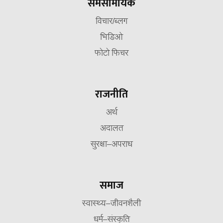
समसामयिक
विचार/ब्लग
भिडिओ
फोटो फिचर
राजनीति
अर्थ
अदालत
सुरक्षा–अपराध
समाज
स्वास्थ्य–जीवनशैली
धर्म–संस्कृति