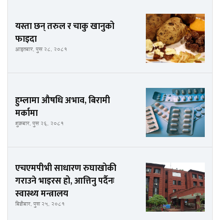
यस्ता छन् तरुल र चाकु खानुको
फाइदा
आइतबार, पुस २८, २०८१
हुम्लामा औषधि अभाव, बिरामी
मर्कामा
शुक्रबार, पुस २६, २०८१
एचएमपीभी साधारण रुघाखोकी
गराउने भाइरस हो, आत्तिनु पर्दैनः
स्वास्थ्य मन्त्रालय
बिहीबार, पुस २५, २०८१