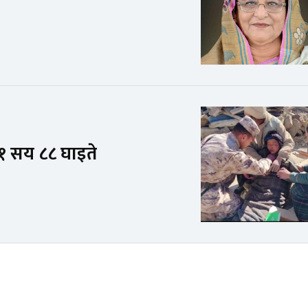
, १ सय ८८ घाइते