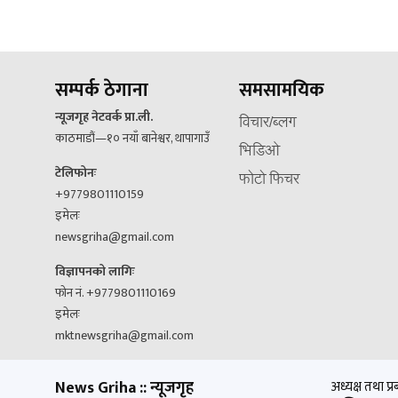
सम्पर्क ठेगाना
समसामयिक
न्यूजगृह नेटवर्क प्रा.ली.
विचार/ब्लग
काठमाडौं—१० नयाँ बानेश्वर, थापागाउँ
भिडिओ
टेलिफोनः
फोटो फिचर
+9779801110159
इमेलः
newsgriha@gmail.com
विज्ञापनको लागिः
फोन नं. +9779801110169
इमेलः
mktnewsgriha@gmail.com
News Griha :: न्यूजगृह
अध्यक्ष तथा प्र