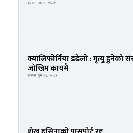
बुधबार, माघ २, २०८१
क्यालिफोर्निया डढेलो : मृत्यु हुनेको सं
जोखिम कायमै
सोमबार, पुस २९, २०८१
शेख हसिनाको पासपोर्ट रद्द