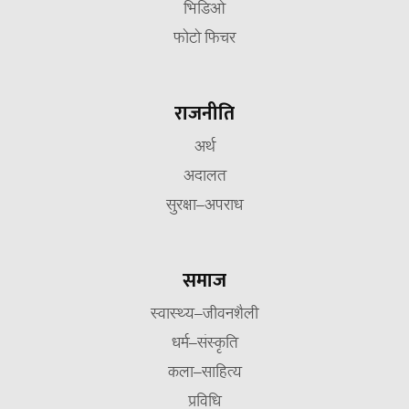
भिडिओ
फोटो फिचर
राजनीति
अर्थ
अदालत
सुरक्षा–अपराध
समाज
स्वास्थ्य–जीवनशैली
धर्म–संस्कृति
कला–साहित्य
प्रविधि