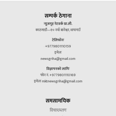
सम्पर्क ठेगाना
न्यूजगृह नेटवर्क प्रा.ली.
काठमाडौं—१० नयाँ बानेश्वर, थापागाउँ
टेलिफोनः
+9779801110159
इमेलः
newsgriha@gmail.com
विज्ञापनको लागिः
फोन नं. +9779801110169
इमेलः mktnewsgriha@gmail.com
समसामयिक
विचार/ब्लग