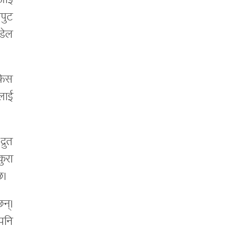
एआई
पुट
ोडेल
रफेस
लाई
रुत
कुरा
छ।
न्।
पनि