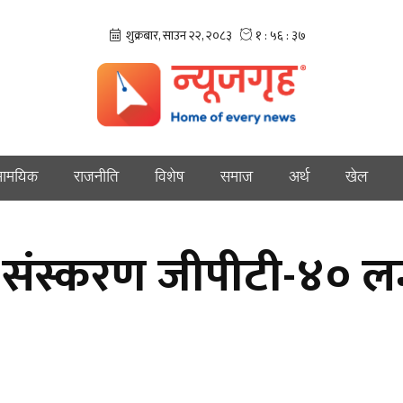
ामयिक
राजनीति
विशेष
समाज
अर्थ
खेल
 संस्करण जीपीटी-४० लन्