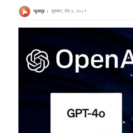
न्यूजगृह
शुक्रबार, जेठ ४, २०८१