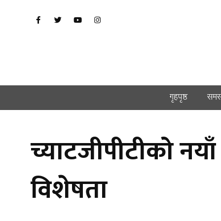
गृहपृष्ठ
समस
च्याटजीपीटीको नयाँ
विशेषता