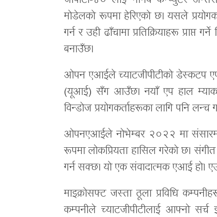
जीपीटी-४० लाई मानव कम्प्युटर अन्तर
मोडेलको रूपमा हेरिएको छ। यसले प्रयोग
गर्न र उही ढाँचामा प्रतिक्रियाहरू प्राप्
बनाउँछ।
ओपन एआईले च्याटजीपीटीको डेस्कटप एप पनि
(यूआई) सँग आउँछ। नयाँ एप हाल म्याक 
विन्डोज प्रयोगकर्ताहरूका लागि पनि लन्च ग
ओपनएआईले नोभेम्बर २०२२ मा संसारमा 
रूपमा लोकप्रियता हासिल गरेको छ। संगीत र
गर्न सक्छ। यो एक संवादात्मक एआई हो। एउट
माइक्रोसफ्ट जस्ता ठूला प्रविधि कम्प
कम्पनीले च्याटजीपीटीलाई आफ्नो सर्च 