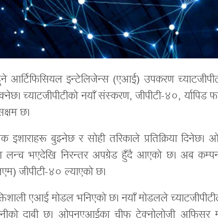
 हुने आर्टिफिसियल इन्टेलिजेन्स (एआई) उपकरण च्याटजीपीट
्नेछ। च्याटजीपीटीको नयाँ संस्करण, जीपीटी-४०, र्यापिड 
सक्षम छ।
क इशाराहरू बुझ्नेछ र सोही तरिकाले प्रतिक्रिया दिनेछ। 
न्च भएदेखि निरन्तर अपग्रेड हुँदै आएको छ। अब कम्पन
एलएम) जीपीटी-४० ल्याएको छ।
क्तिशाली एआई मोडल भनिएको छ। नयाँ मोडलले च्याटजीपीटी
 कम्पनीको दाबी छ। ओपनएआईका चीफ टेक्नोलोजी अफिसर म