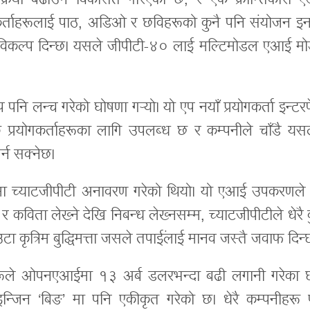
क्रिया बढाउन विकसित गरिएको छ, र एक क्रान्तिकारी 
कर्ताहरूलाई पाठ, अडिओ र छविहरूको कुनै पनि संयोजन इन
त गर्ने विकल्प दिन्छ। यसले जीपीटी-४० लाई मल्टिमोडल एआई म
 लन्च गरेको घोषणा गर्‍यो। यो एप नयाँ प्रयोगकर्ता इन्ट
प्रयोगकर्ताहरूका लागि उपलब्ध छ र कम्पनीले चाँडै यस
र्न सक्नेछ।
च्याटजीपीटी अनावरण गरेको थियो। यो एआई उपकरणले द्
 कविता लेख्ने देखि निबन्ध लेख्नसम्म, च्याटजीपीटीले धेरै 
ा कृत्रिम बुद्धिमत्ता जसले तपाईंलाई मानव जस्तै जवाफ दिन्
नीहरूले ओपनएआईमा १३ अर्ब डलरभन्दा बढी लगानी गरेका छ
इन्जिन ‘बिङ’ मा पनि एकीकृत गरेको छ। धेरै कम्पनीहरू 