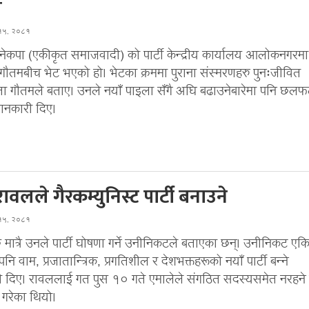
म
 १५, २०८१
नेकपा (एकीकृत समाजवादी) को पार्टी केन्द्रीय कार्यालय आलोकनगरमा
 गौतमबीच भेट भएको हो। भेटका क्रममा पुराना संस्मरणहरु पुनःजीवित
ेता गौतमले बताए। उनले नयाँ पाइला सँगै अघि बढाउनेबारेमा पनि छल
ानकारी दिए।
ावलले गैरकम्युनिस्ट पार्टी बनाउने
 १५, २०८१
मात्रै उनले पार्टी घोषणा गर्ने उनीनिकटले बताएका छन्। उनीनिकट एकिन्
पनि वाम, प्रजातान्त्रिक, प्रगतिशील र देशभक्तहरूको नयाँ पार्टी बन्ने
 दिए। रावललाई गत पुस १० गते एमालेले संगठित सदस्यसमेत नरहने 
 गरेका थियो।