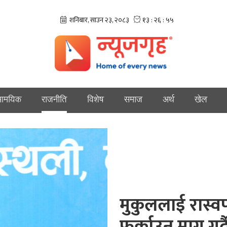
ामयिक
राजनीति
विशेष
समाज
अर्थ
खेल
मुकुललाई रास्वप
फर्काउन माग गर्दै