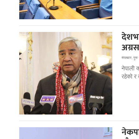
देशभर
अग्रस
मंगलबार, पु
नेपाली क
रहेको र 
नेकप