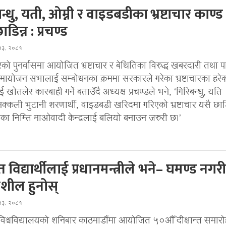
न्धु, यती, ओम्नी र वाइडबडीका भ्रष्टाचार काण्ड
डिन्न : प्रचण्ड
 १३, २०८१
को पुनर्वासमा आयोजित भ्रष्टाचार र बेथितिका विरुद्ध खबरदारी तथा पार
ायोजन सभालाई सम्बोधनका क्रममा सरकारले गरेका भ्रष्टाचारका हरे
 खोतलेर कारबाही गर्ने बताउँदै अध्यक्ष प्रचण्डले भने, ‘गिरिबन्धु, यति
नक्कली भुटानी शरणार्थी, वाइडबडी खरिदमा गरिएको भ्रष्टाचार यसै छाड
का निम्ति माओवादी केन्द्रलाई बलियो बनाउन जरुरी छ।’
ित विद्यार्थीलाई प्रधानमन्त्रीले भने– घमण्ड नगरी
शील हुनोस्
 १३, २०८१
न विश्वविद्यालयको शनिबार काठमाडौंमा आयोजित ५०औँ दीक्षान्त समार