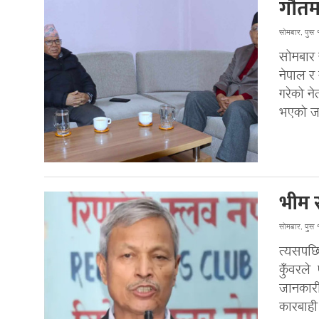
गौत
सोमबार, पुस
सोमबार 
नेपाल र
गरेको न
भएको ज
भीम र
सोमबार, पुस
त्यसपछि 
कुँवरले 
जानकारी
कारबाही