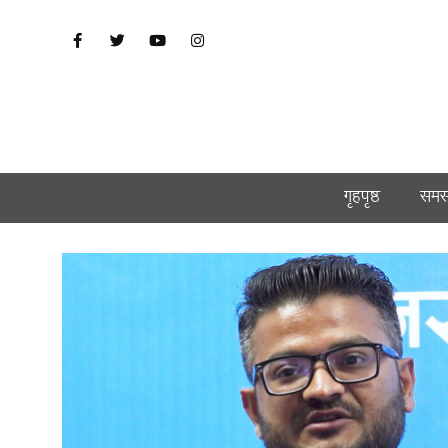
गृहपृष्ठ
समस