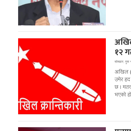
अखिल 
१२ गत
सोमबार, पुस
अखिल (क्
उमेर हद
छ । मतद
भएको ह