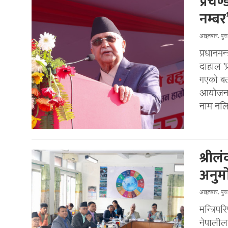
प्रचण
नम्बर
आइतबार, पु
प्रधानमन
दाहाल 'प
गएको बत
आयोजना ग
नाम नलिई
श्रील
अनुम
आइतबार, पु
मन्त्रि
नेपाली