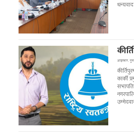
धन्यवाद 
कीर्त
आइतबार, पु
कीर्तिप
कार्की 
सभापति 
नगरपालिक
उम्मेदव