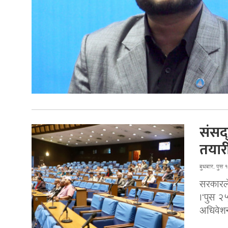
संसद्
तयार
बुधबार, पुस
सरकारले
।‘पुस २
अधिवेशन