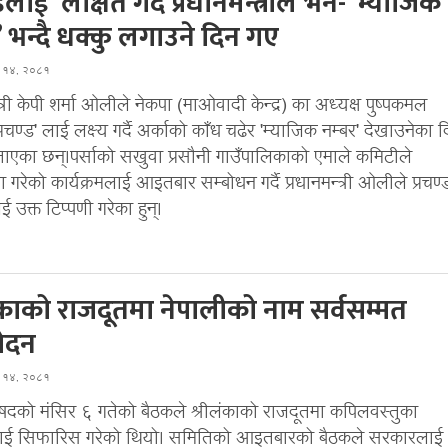
्डलाई लक्षित गर्दै प्रधानमन्त्रीले भने- ‘म्याजिक
’ भन्दै धक्कु लगाउने दिन गए
स १४, २०८१
्त्री केपी शर्मा ओलीले नेकपा (माओवादी केन्द्र) का अध्यक्ष पुष्पकमल
्रचण्ड' लाई लक्ष्य गर्दै अर्काको काँध चढेर 'म्याजिक नम्बर' देखाउनेका 
ाएका छन्।पर्साको सखुवा प्रसौनी गाउँपालिकाको एमाले कमिटीले
रेको कार्यक्रमलाई आइतबार सम्बोधन गर्दै प्रधानमन्त्री ओलीले प्रचण
 उक्त टिप्पणी गरेका हुन्।
ंकाको राजदूतमा नेपालीको नाम सर्वसम्मत
ोदन
स १४, २०८१
परिषदको मंसिर ६ गतेको बैठकले श्रीलंकाको राजदूतमा कपिलवस्तुका
लाई सिफारिस गरेको थियो। समितिको आइतबारको बैठकले सरकारलाई