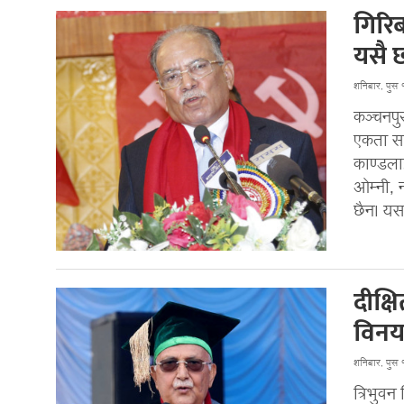
गिरिब
यसै छा
शनिबार, पुस
कञ्चनपुर
एकता सम
काण्डलाई
ओम्नी, 
छैन। यस
दीक्ष
विनय
शनिबार, पुस
त्रिभुव