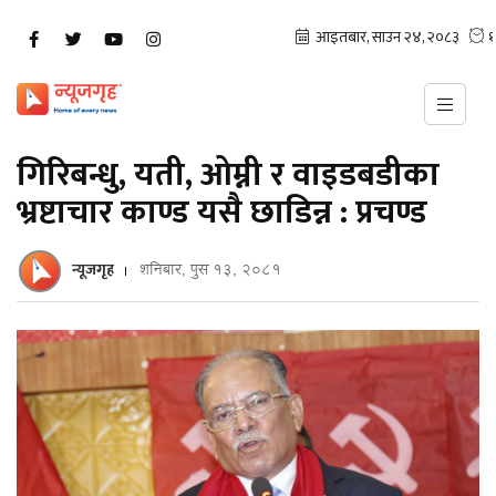
गिरिबन्धु, यती, ओम्नी र वाइडबडीका
भ्रष्टाचार काण्ड यसै छाडिन्न : प्रचण्ड
न्यूजगृह
शनिबार, पुस १३, २०८१