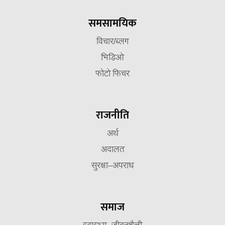
समसामयिक
विचार/ब्लग
भिडिओ
फोटो फिचर
राजनीति
अर्थ
अदालत
सुरक्षा–अपराध
समाज