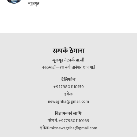
न्यूजगृह
सम्पर्क ठेगाना
न्यूजगृह नेटवर्क प्रा.ली.
काठमाडौं—१० नयाँ बानेश्वर, थापागाउँ
टेलिफोनः
+9779801110159
इमेलः
newsgriha@gmail.com
विज्ञापनको लागिः
फोन नं. +9779801110169
इमेलः mktnewsgriha@gmail.com