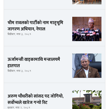
भीम रावलको पार्टीको नाम मातृभूमि
जागरण अभियान, नेपाल
बिहीबार, माघ ३, २०८१
ऊर्जामन्त्री खड्कामाथि मन्त्रालयमै
हातपात
बिहीबार, माघ ३, २०८१
अरुण चौधरीको सांसद पद जोगियो,
सर्वोच्चले खारेज गर्‍यो रिट
बुधबार, माघ २, २०८१