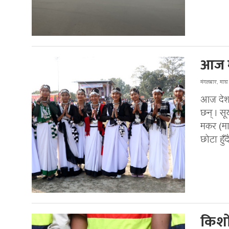
आज मा
मंगलबार, मा
आज देशभ
छन् । सू
मकर (माघ
छोटा हुँ
किशो