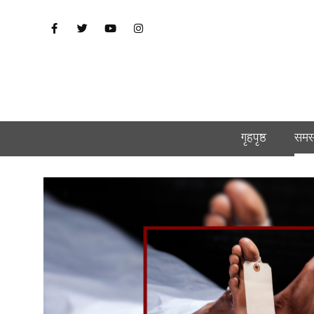
गृहपृष्ठ
समस