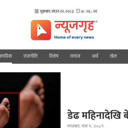
ामयिक
राजनीति
विशेष
समाज
अर्थ
खेल
डेढ महिनादेखि ब
मंगलबार, माघ १, २०८१