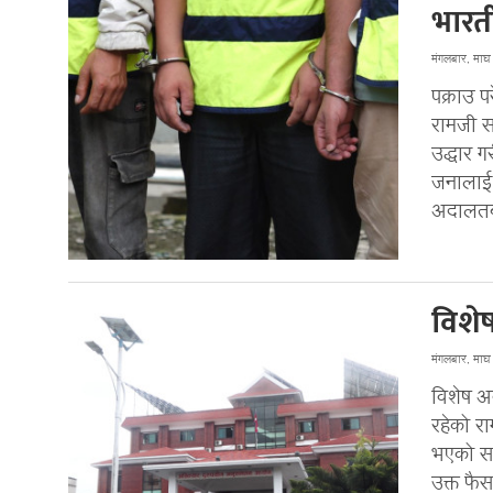
भारत
मंगलबार, मा
पक्राउ 
रामजी स
उद्धार 
जनालाई 
अदालतबा
विशेष
मंगलबार, मा
विशेष अ
रहेको रा
भएको सन
उक्त फै