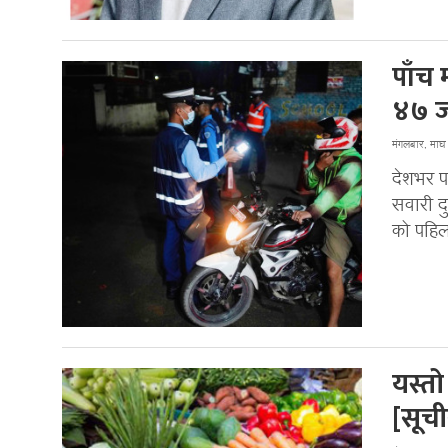
पाँच 
४७ जन
मंगलबार, मा
देशभर प
सवारी द
को पहिलो
यस्त
[सूच