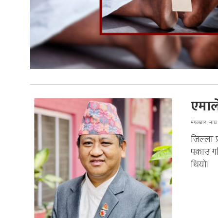
एमाले
मंगलबार, मा
जिल्ला 
पक्राउ ग
थियो।