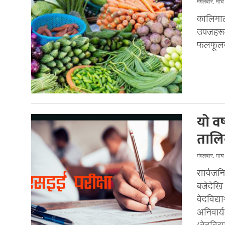
मंगलबार, मा
कालिमा
उपजहरूक
फलफूलको
यो व
तालि
मंगलबार, मा
सार्वजन
बजेदेखि 
वेदविद्य
अनिवार्य