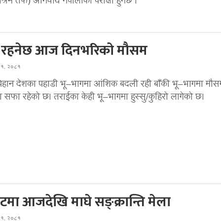
याश्रम तर्फ) अनिवार्य नेपालीको परीक्षा हुनेछ ।
ो रहनेछ आज दिनभरिको मौसम
घ १, २०८१
िहान देशका पहाडी भू–भागमा आंशिक बदली रही बाँकी भू–भागमा मौस
ा सफा रहेको छ। तराईका केही भू–भागमा हुस्सु/कुहिरो लागेको छ।
टमा आजदेखि माघे सङ्क्रान्ति मेला
घ १, २०८१