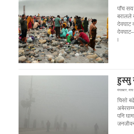
पाँच सय
बरालले 
देवघाट व
देवघाट–ब
।
हुस्स
मंगलबार, मा
चिसो बढे
अबेरसम्म
पनि घाम 
जनजीवन न