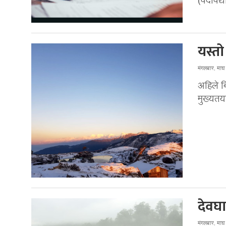
(वेदविद्
यस्त
मंगलबार, मा
अहिले ब
मुख्यतय
देवघा
मंगलबार, मा