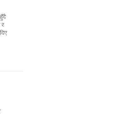
ँदै
 र
 दिए
र