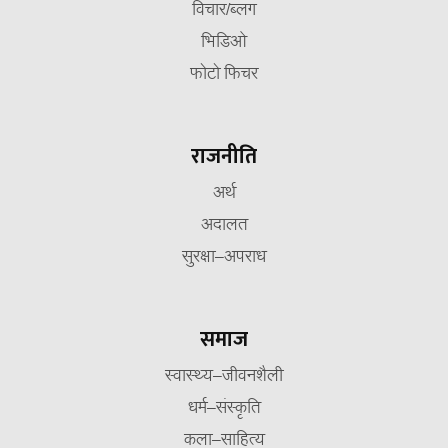
विचार/ब्लग
भिडिओ
फोटो फिचर
राजनीति
अर्थ
अदालत
सुरक्षा–अपराध
समाज
स्वास्थ्य–जीवनशैली
धर्म–संस्कृति
कला–साहित्य