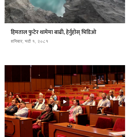
हिमताल फुटेर थामेमा बाढी, हेर्नुहोस् भिडि‌‌ओ
शनिबार, भदौ १, २०८१