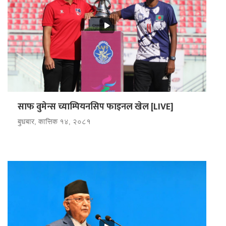
साफ वुमेन्स च्याम्पियनसिप फाइनल खेल [LIVE]
बुधबार, कात्तिक १४, २०८१