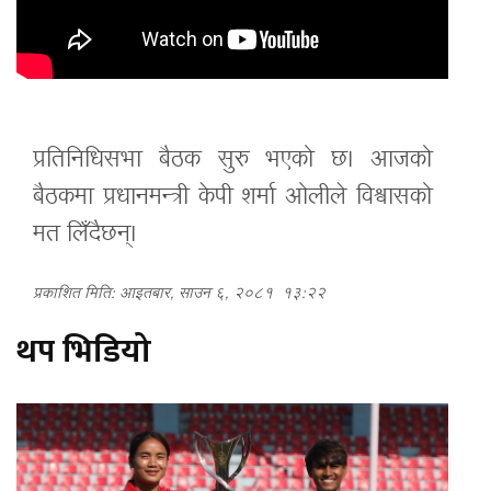
प्रतिनिधिसभा बैठक सुरु भएको छ। आजको
बैठकमा प्रधानमन्त्री केपी शर्मा ओलीले विश्वासको
मत लिँदैछन्।
प्रकाशित मिति: आइतबार, साउन ६, २०८१
१३:२२
थप भिडियो