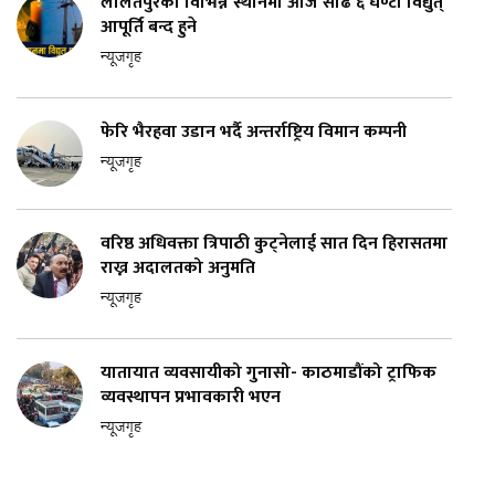
ललितपुरका विभिन्न स्थानमा आज साढे ६ घण्टा विद्युत्
आपूर्ति बन्द हुने
न्यूजगृह
फेरि भैरहवा उडान भर्दै अन्तर्राष्ट्रिय विमान कम्पनी
न्यूजगृह
वरिष्ठ अधिवक्ता त्रिपाठी कुट्नेलाई सात दिन हिरासतमा
राख्न अदालतको अनुमति
न्यूजगृह
यातायात व्यवसायीको गुनासो- काठमाडौंको ट्राफिक
व्यवस्थापन प्रभावकारी भएन
न्यूजगृह