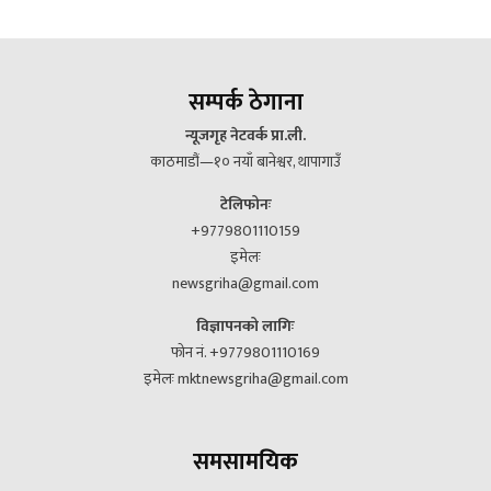
सम्पर्क ठेगाना
न्यूजगृह नेटवर्क प्रा.ली.
काठमाडौं—१० नयाँ बानेश्वर, थापागाउँ
टेलिफोनः
+9779801110159
इमेलः
newsgriha@gmail.com
विज्ञापनको लागिः
फोन नं. +9779801110169
इमेलः mktnewsgriha@gmail.com
समसामयिक