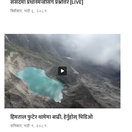
संसदमा प्रधानमन्त्रीसँग प्रश्नोत्तर [LIVE]
बिहीबार, भदौ ६, २०८१
हिमताल फुटेर थामेमा बाढी, हेर्नुहोस् भिडि‌‌ओ
शनिबार, भदौ १, २०८१