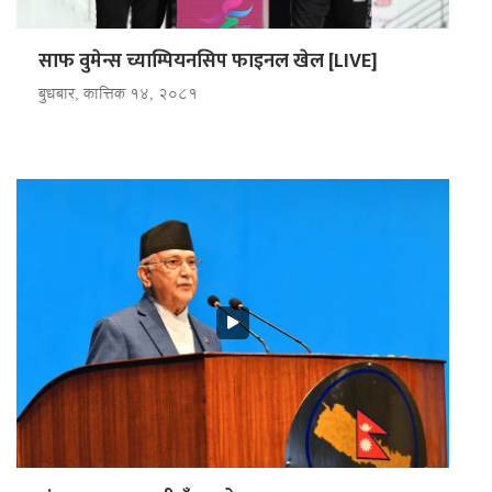
साफ वुमेन्स च्याम्पियनसिप फाइनल खेल [LIVE]
बुधबार, कात्तिक १४, २०८१