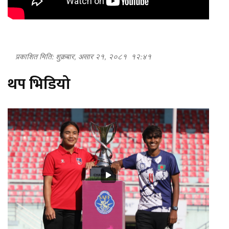
प्रकाशित मिति: शुक्रबार, असार २१, २०८१
१२:४१
थप भिडियो