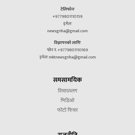
टेलिफोनः
+9779801110159
इमेलः
newsgriha@gmail.com
विज्ञापनको लागिः
फोन नं. +9779801110169
इमेलः mktnewsgriha@gmail.com
समसामयिक
विचार/ब्लग
भिडिओ
फोटो फिचर