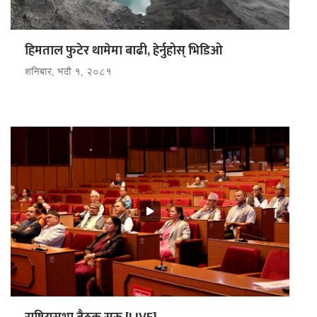
हिमताल फुटेर थामेमा बाढी, हेर्नुहोस् भिडि‌‌ओ
शनिबार, भदौ १, २०८१