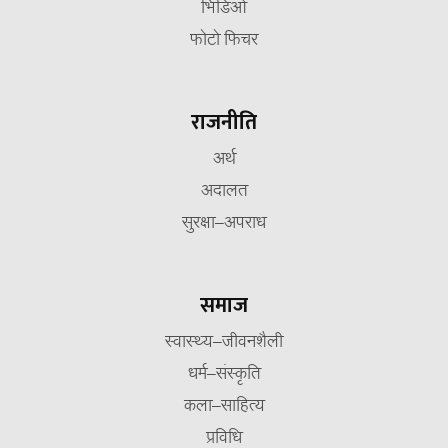
भिडिओ
फोटो फिचर
राजनीति
अर्थ
अदालत
सुरक्षा–अपराध
समाज
स्वास्थ्य–जीवनशैली
धर्म–संस्कृति
कला–साहित्य
प्रविधि