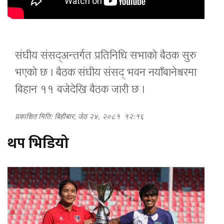
संघीय
संसद्अन्तर्गत
प्रतिनिधि सभाको बैठक सुरु
भएको छ । बैठक संघीय संसद् भवन
नयाँबानेश्वरमा
बिहान ११ बजेदेखि बैठक जारी छ ।
प्रकाशित मिति: बिहीबार, जेठ २४, २०८१
१२:१६
थप भिडियो