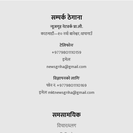
सम्पर्क ठेगाना
न्यूजगृह नेटवर्क प्रा.ली.
काठमाडौं—१० नयाँ बानेश्वर, थापागाउँ
टेलिफोनः
+9779801110159
इमेलः
newsgriha@gmail.com
विज्ञापनको लागिः
फोन नं. +9779801110169
इमेलः mktnewsgriha@gmail.com
समसामयिक
विचार/ब्लग