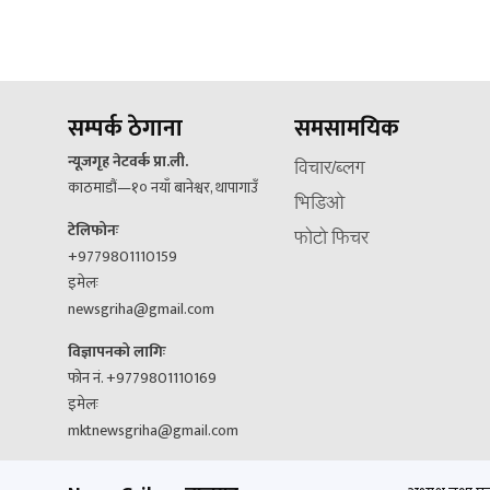
सम्पर्क ठेगाना
समसामयिक
न्यूजगृह नेटवर्क प्रा.ली.
विचार/ब्लग
काठमाडौं—१० नयाँ बानेश्वर, थापागाउँ
भिडिओ
टेलिफोनः
फोटो फिचर
+9779801110159
इमेलः
newsgriha@gmail.com
विज्ञापनको लागिः
फोन नं. +9779801110169
इमेलः
mktnewsgriha@gmail.com