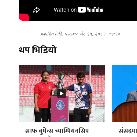
प्रकाशित मिति: मंगलबार, जेठ १५, २०८१
१५:१०
थप भिडियो
साफ वुमेन्स च्याम्पियनसिप
संसदमा प