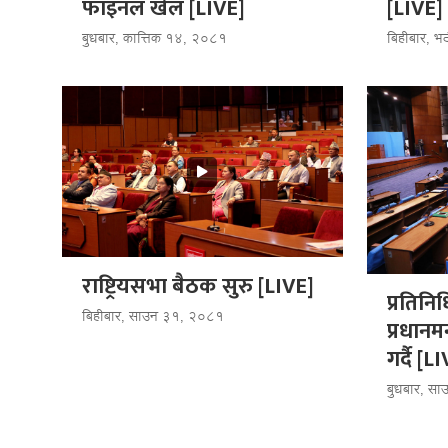
फाइनल खेल [LIVE]
[LIVE]
बुधबार, कात्तिक १४, २०८१
बिहीबार, 
राष्ट्रियसभा बैठक सुरु [LIVE]
प्रतिनि
बिहीबार, साउन ३१, २०८१
प्रधानम
गर्दै [L
बुधबार, स