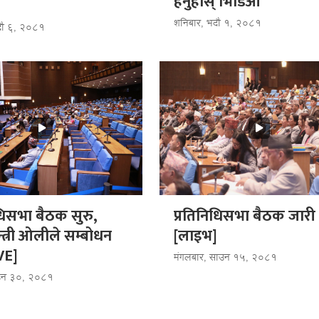
हेर्नुहोस् भिडि‌‌ओ
शनिबार, भदौ १, २०८१
भदौ ६, २०८१
धिसभा बैठक सुरु,
प्रतिनिधिसभा बैठक जारी
न्त्री ओलीले सम्बोधन
[लाइभ]
IVE]
मंगलबार, साउन १५, २०८१
ाउन ३०, २०८१