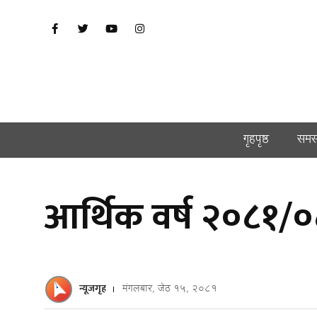
गृहपृष्ठ
समस
आर्थिक वर्ष २०८१/
न्यूजगृह
मंगलबार, जेठ १५, २०८१