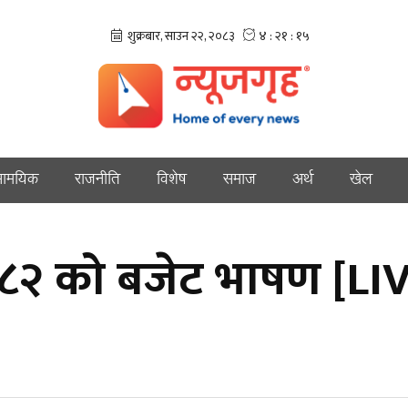
ामयिक
राजनीति
विशेष
समाज
अर्थ
खेल
०८२ को बजेट भाषण [LI