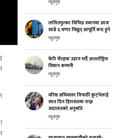
न्यूजगृह
ललितपुरका विभिन्न स्थानमा आज
साढे ६ घण्टा विद्युत् आपूर्ति बन्द हुने
न्यूजगृह
ख
फेरि भैरहवा उडान भर्दै अन्तर्राष्ट्रिय
विमान कम्पनी
न
न्यूजगृह
वरिष्ठ अधिवक्ता त्रिपाठी कुट्नेलाई
न
सात दिन हिरासतमा राख्न
अदालतको अनुमति
न्यूजगृह
ा
ा
यातायात व्यवसायीको गुनासो-