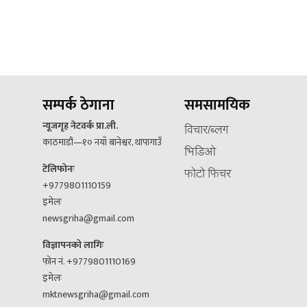
सम्पर्क ठेगाना
समसामयिक
न्यूजगृह नेटवर्क प्रा.ली.
विचार/ब्लग
काठमाडौं—१० नयाँ बानेश्वर, थापागाउँ
भिडिओ
टेलिफोनः
फोटो फिचर
+9779801110159
इमेलः
newsgriha@gmail.com
विज्ञापनको लागिः
फोन नं. +9779801110169
इमेलः
mktnewsgriha@gmail.com