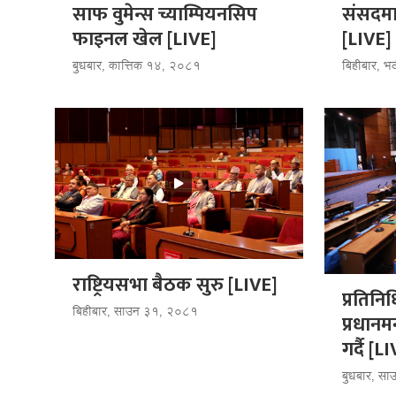
साफ वुमेन्स च्याम्पियनसिप
संसदमा प
फाइनल खेल [LIVE]
[LIVE]
बुधबार, कात्तिक १४, २०८१
बिहीबार, 
राष्ट्रियसभा बैठक सुरु [LIVE]
प्रतिनि
बिहीबार, साउन ३१, २०८१
प्रधानम
गर्दै [L
बुधबार, स