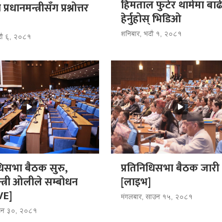
हिमताल फुटेर थामेमा बाढ
्रधानमन्त्रीसँग प्रश्नोत्तर
हेर्नुहोस् भिडि‌‌ओ
शनिबार, भदौ १, २०८१
भदौ ६, २०८१
धिसभा बैठक सुरु,
प्रतिनिधिसभा बैठक जारी
न्त्री ओलीले सम्बोधन
[लाइभ]
IVE]
मंगलबार, साउन १५, २०८१
ाउन ३०, २०८१