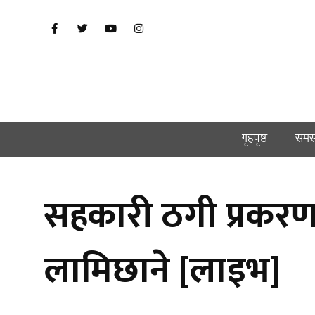
गृहपृष्ठ
समस
सहकारी ठगी प्रकरणबार
लामिछाने [लाइभ]