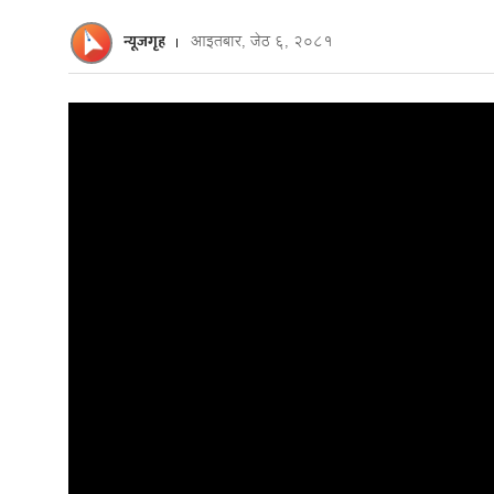
न्यूजगृह
आइतबार, जेठ ६, २०८१