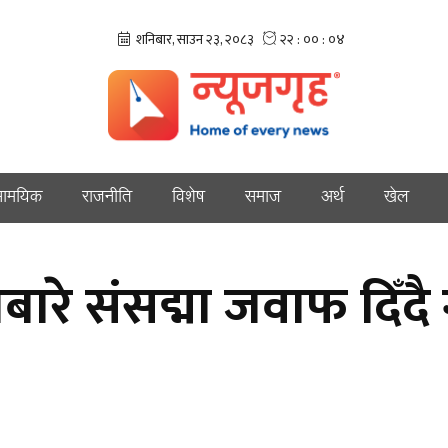
ामयिक
राजनीति
विशेष
समाज
अर्थ
खेल
े संसद्मा जवाफ दिँदै गृ