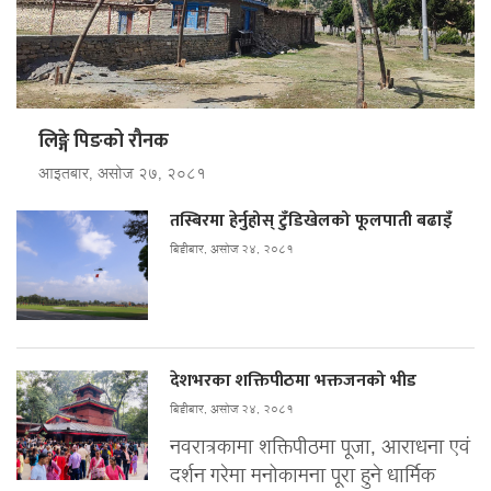
लिङ्गे पिङको रौनक
आइतबार, असोज २७, २०८१
तस्बिरमा हेर्नुहोस् टुँडिखेलको फूलपाती बढाइँ
बिहीबार, असोज २४, २०८१
देशभरका शक्तिपीठमा भक्तजनको भीड
बिहीबार, असोज २४, २०८१
नवरात्रकामा शक्तिपीठमा पूजा, आराधना एवं
दर्शन गरेमा मनोकामना पूरा हुने धार्मिक