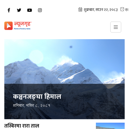
कञ्चनजङ्घा हिमाल
शनिबार, मंसिर ८, २०८१
तस्बिरमा रारा ताल