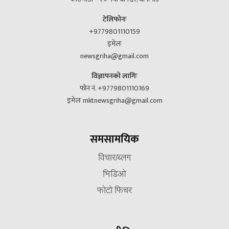
टेलिफोनः
+9779801110159
इमेलः
newsgriha@gmail.com
विज्ञापनको लागिः
फोन नं. +9779801110169
इमेलः mktnewsgriha@gmail.com
समसामयिक
विचार/ब्लग
भिडिओ
फोटो फिचर