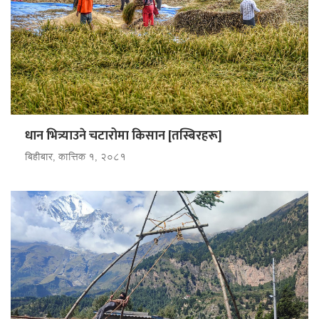
धान भित्र्याउने चटारोमा किसान [तस्बिरहरू]
बिहीबार, कात्तिक १, २०८१