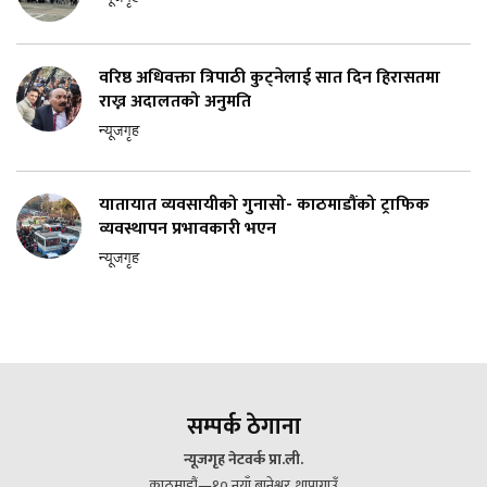
वरिष्ठ अधिवक्ता त्रिपाठी कुट्नेलाई सात दिन हिरासतमा
राख्न अदालतको अनुमति
न्यूजगृह
यातायात व्यवसायीको गुनासो- काठमाडौंको ट्राफिक
व्यवस्थापन प्रभावकारी भएन
न्यूजगृह
सम्पर्क ठेगाना
न्यूजगृह नेटवर्क प्रा.ली.
काठमाडौं—१० नयाँ बानेश्वर, थापागाउँ