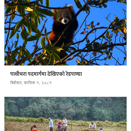
पाथीभरा पदमार्गमा देखिएको रेडपाण्डा
बिहीबार, कात्तिक १, २०८१