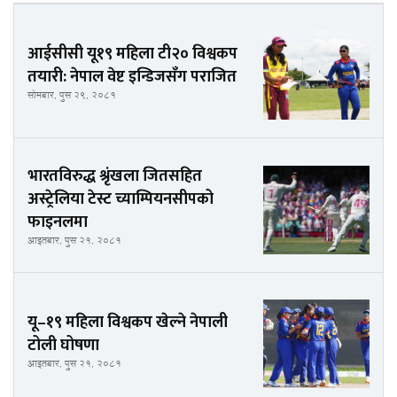
आईसीसी यू१९ महिला टी२० विश्वकप
तयारी: नेपाल वेष्ट इन्डिजसँग पराजित
सोमबार, पुस २९, २०८१
भारतविरुद्ध श्रृंखला जितसहित
अस्ट्रेलिया टेस्ट च्याम्पियनसीपको
फाइनलमा
आइतबार, पुस २१, २०८१
यू–१९ महिला विश्वकप खेल्ने नेपाली
टोली घोषणा
आइतबार, पुस २१, २०८१