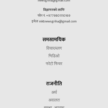
newsgriha@gmail.com
विज्ञापनको लागिः
फोन नं. +9779801110169
इमेलः mktnewsgriha@gmail.com
समसामयिक
विचार/ब्लग
भिडिओ
फोटो फिचर
राजनीति
अर्थ
अदालत