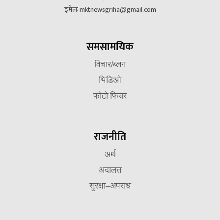
इमेलः mktnewsgriha@gmail.com
समसामयिक
विचार/ब्लग
भिडिओ
फोटो फिचर
राजनीति
अर्थ
अदालत
सुरक्षा–अपराध