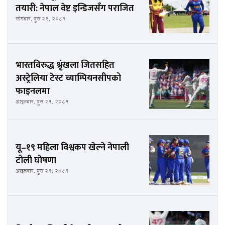
तयारी: नेपाल वेष्ट इन्डिजसँग पराजित
सोमबार, पुस २९, २०८१
भारतविरुद्ध श्रृंखला जितसहित
अस्ट्रेलिया टेस्ट च्याम्पियनसीपको
फाइनलमा
आइतबार, पुस २१, २०८१
यू–१९ महिला विश्वकप खेल्ने नेपाली
टोली घोषणा
आइतबार, पुस २१, २०८१