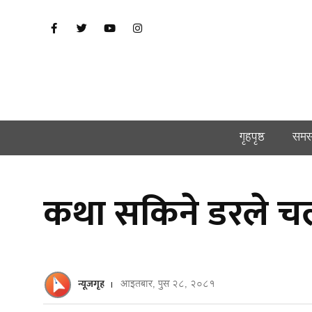
गृहपृष्ठ
समस
कथा सकिने डरले चलच
न्यूजगृह
आइतबार, पुस २८, २०८१