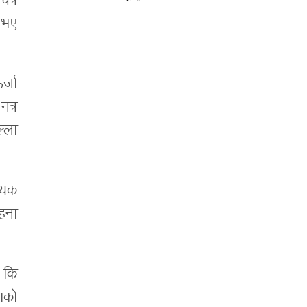
ित्र
 भए
र्जा
नत्र
ल्ला
ायक
ाहना
 कि
वाको