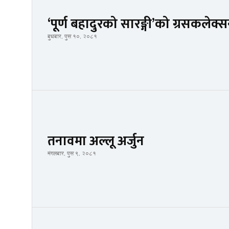
‘पूर्ण बहादुरको सारङ्गी’को ग्रसकलेक
बुधबार, पुस १०, २०८१
तनावमा अल्लू अर्जुन
मंगलबार, पुस ९, २०८१