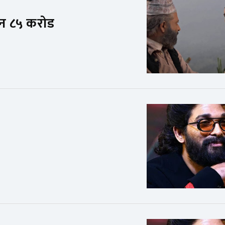
्सन ८५ करोड