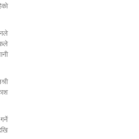
ेको
उनले
कले
मानी
श्री
काश
्ने
ेखि