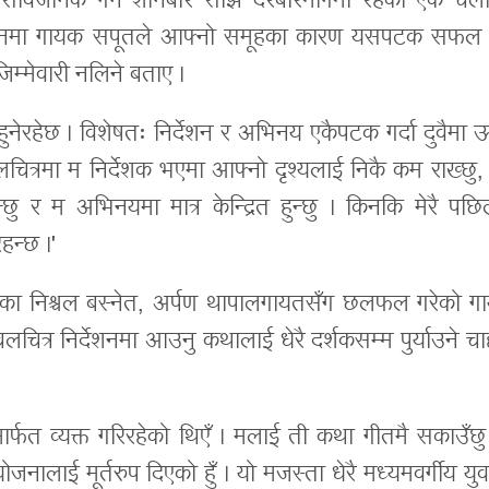
्य सार्वजनिक गर्न शनिबार साँझ दरबारमार्गमा रहेको एक चलच
ेलनमा गायक सपूतले आफ्नो समूहका कारण यसपटक सफल
म्मेवारी नलिने बताए ।
 हुनेरहेछ । विशेषतः निर्देशन र अभिनय एकैपटक गर्दा दुवैमा ऊ
ित्रमा म निर्देशक भएमा आफ्नो दृश्यलाई निकै कम राख्छु, 
्छु र म अभिनयमा मात्र केन्द्रित हुन्छु । किनकि मेरै पछि
हन्छ ।'
हेका निश्चल बस्नेत, अर्पण थापालगायतसँग छलफल गरेको ग
लचित्र निर्देशनमा आउनु कथालाई धेरै दर्शकसम्म पुर्याउने च
्फत व्यक्त गरिरहेको थिएँ । मलाई ती कथा गीतमै सकाउँछु
ोजनालाई मूर्तरुप दिएको हुँ । यो मजस्ता धेरै मध्यमवर्गीय यु