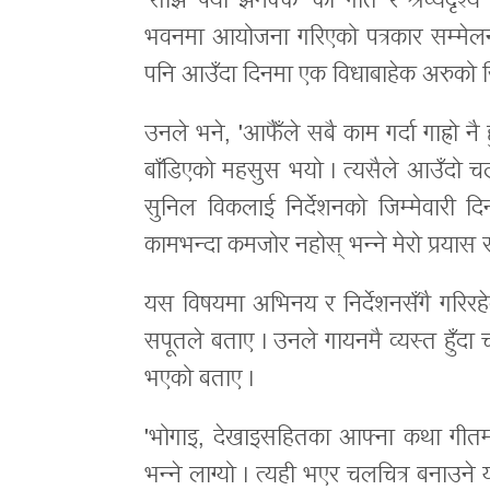
‘साँझ पर्यो झमक्कै’ को गीत र श्रव्यदृश
भवनमा आयोजना गरिएको पत्रकार सम्म
पनि आउँदा दिनमा एक विधाबाहेक अरुको जि
उनले भने, 'आफैँले सबै काम गर्दा गाह्रो नै
बाँडिएको महसुस भयो । त्यसैले आउँदो चलच
सुनिल विकलाई निर्देशनको जिम्मेवारी दिन
कामभन्दा कमजोर नहोस् भन्ने मेरो प्रयास र
यस विषयमा अभिनय र निर्देशनसँगै गरिर
सपूतले बताए । उनले गायनमै व्यस्त हुँदा च
भएको बताए ।
'भोगाइ, देखाइसहितका आफ्ना कथा गीतमार
भन्ने लाग्यो । त्यही भएर चलचित्र बनाउने य