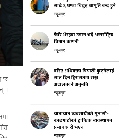
साढे ६ घण्टा विद्युत् आपूर्ति बन्द हुने
न्यूजगृह
फेरि भैरहवा उडान भर्दै अन्तर्राष्ट्रिय
विमान कम्पनी
न्यूजगृह
वरिष्ठ अधिवक्ता त्रिपाठी कुट्नेलाई
सात दिन हिरासतमा राख्न
त छ
अदालतको अनुमति
् ।
न्यूजगृह
यातायात व्यवसायीको गुनासो-
िनमा
काठमाडौंको ट्राफिक व्यवस्थापन
 गीत
प्रभावकारी भएन
न्यूजगृह