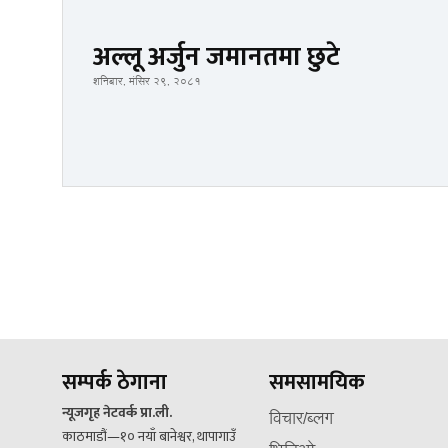
अल्लू अर्जुन जमानतमा छुटे
शनिबार, मंसिर २९, २०८१
सम्पर्क ठेगाना
समसामयिक
न्यूजगृह नेटवर्क प्रा.ली.
विचार/ब्लग
काठमाडौं—१० नयाँ बानेश्वर, थापागाउँ