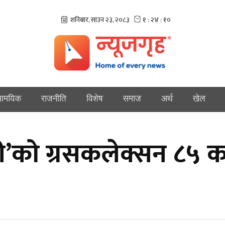
ामयिक
राजनीति
विशेष
समाज
अर्थ
खेल
ङ्गी’को ग्रसकलेक्सन ८५ 