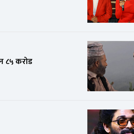
्सन ८५ करोड