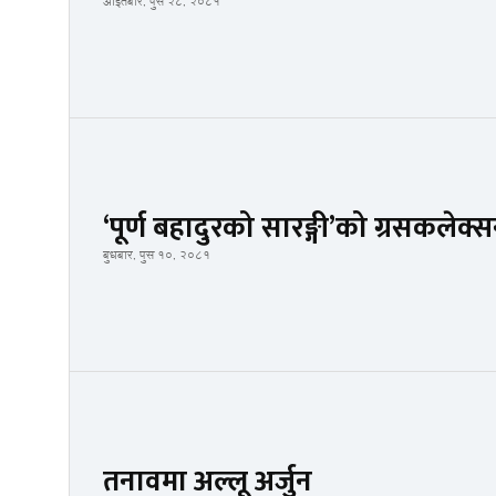
आइतबार, पुस २८, २०८१
‘पूर्ण बहादुरको सारङ्गी’को ग्रसकलेक
बुधबार, पुस १०, २०८१
तनावमा अल्लू अर्जुन