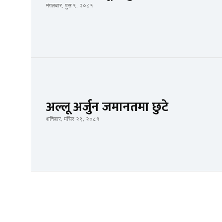
मंगलबार, पुस ९, २०८१
अल्लू अर्जुन जमानतमा छुटे
शनिबार, मंसिर २९, २०८१