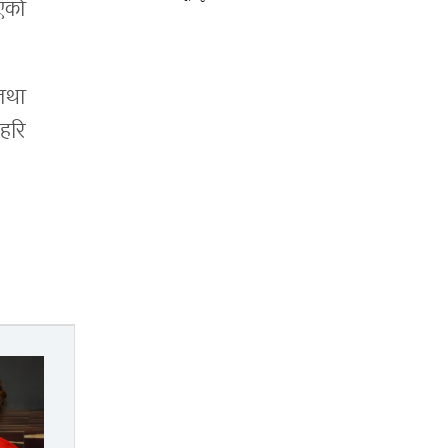
भएको
तथा
 हरि