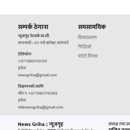
सम्पर्क ठेगाना
समसामयिक
न्यूजगृह नेटवर्क प्रा.ली.
विचार/ब्लग
काठमाडौं—१० नयाँ बानेश्वर, थापागाउँ
भिडिओ
टेलिफोनः
फोटो फिचर
+9779801110159
इमेलः
newsgriha@gmail.com
विज्ञापनको लागिः
फोन नं. +9779801110169
इमेलः
mktnewsgriha@gmail.com
News Griha :: न्यूजगृह
अध्यक्ष तथा प्र