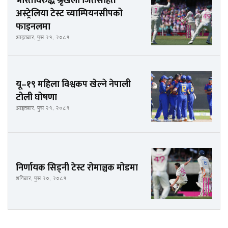
भारतविरुद्ध श्रृंखला जितसहित
अस्ट्रेलिया टेस्ट च्याम्पियनसीपको
फाइनलमा
आइतबार, पुस २१, २०८१
यू–१९ महिला विश्वकप खेल्ने नेपाली
टोली घोषणा
आइतबार, पुस २१, २०८१
निर्णायक सिड्नी टेस्ट रोमाञ्चक मोडमा
शनिबार, पुस २०, २०८१