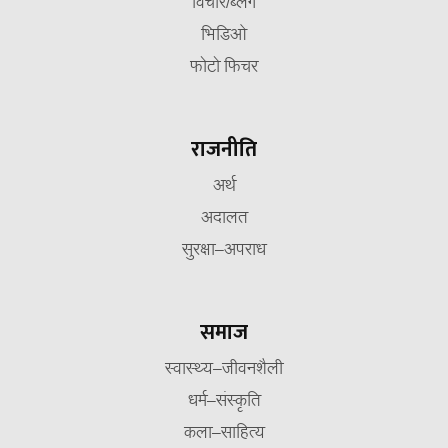
विचार/ब्लग
भिडिओ
फोटो फिचर
राजनीति
अर्थ
अदालत
सुरक्षा–अपराध
समाज
स्वास्थ्य–जीवनशैली
धर्म–संस्कृति
कला–साहित्य