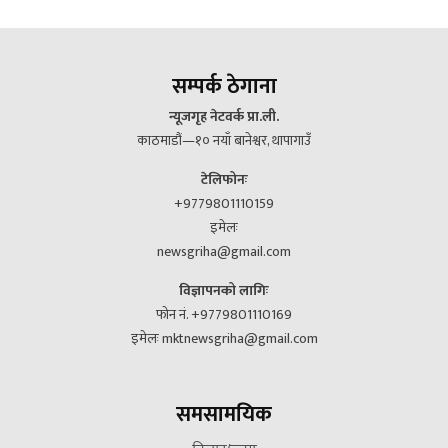
सम्पर्क ठेगाना
न्यूजगृह नेटवर्क प्रा.ली.
काठमाडौं—१० नयाँ बानेश्वर, थापागाउँ
टेलिफोनः
+9779801110159
इमेलः
newsgriha@gmail.com
विज्ञापनको लागिः
फोन नं. +9779801110169
इमेलः mktnewsgriha@gmail.com
समसामयिक