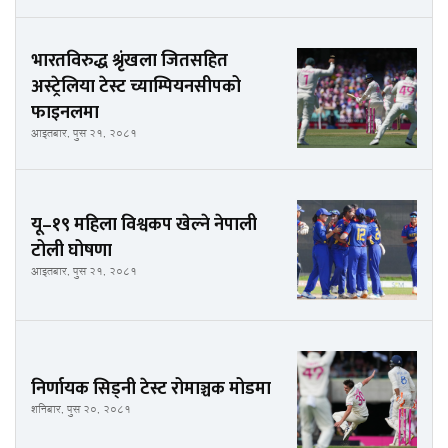
भारतविरुद्ध श्रृंखला जितसहित
अस्ट्रेलिया टेस्ट च्याम्पियनसीपको
फाइनलमा
आइतबार, पुस २१, २०८१
यू–१९ महिला विश्वकप खेल्ने नेपाली
टोली घोषणा
आइतबार, पुस २१, २०८१
निर्णायक सिड्नी टेस्ट रोमाञ्चक मोडमा
शनिबार, पुस २०, २०८१