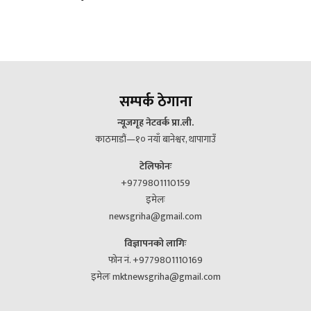
सम्पर्क ठेगाना
न्यूजगृह नेटवर्क प्रा.ली.
काठमाडौं—१० नयाँ बानेश्वर, थापागाउँ
टेलिफोनः
+9779801110159
इमेलः
newsgriha@gmail.com
विज्ञापनको लागिः
फोन नं. +9779801110169
इमेलः mktnewsgriha@gmail.com