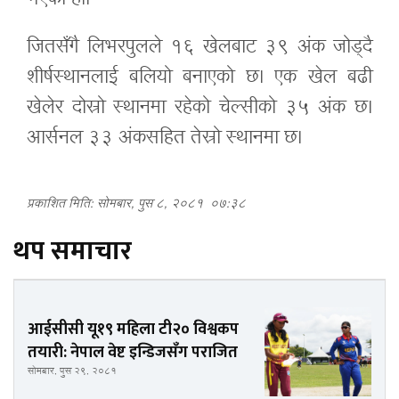
जितसँगै लिभरपुलले १६ खेलबाट ३९ अंक जोड्दै
शीर्षस्थानलाई बलियो बनाएको छ। एक खेल बढी
खेलेर दोस्रो स्थानमा रहेको चेल्सीको ३५ अंक छ।
आर्सनल ३३ अंकसहित तेस्रो स्थानमा छ।
प्रकाशित मिति: सोमबार, पुस ८, २०८१
०७:३८
थप समाचार
आईसीसी यू१९ महिला टी२० विश्वकप
तयारी: नेपाल वेष्ट इन्डिजसँग पराजित
सोमबार, पुस २९, २०८१