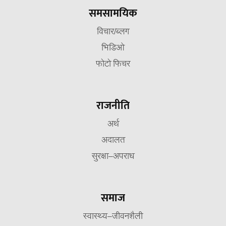
समसामयिक
विचार/ब्लग
भिडिओ
फोटो फिचर
राजनीति
अर्थ
अदालत
सुरक्षा–अपराध
समाज
स्वास्थ्य–जीवनशैली