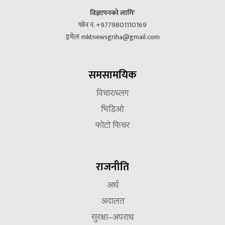
विज्ञापनको लागिः
फोन नं. +9779801110169
इमेलः mktnewsgriha@gmail.com
समसामयिक
विचार/ब्लग
भिडिओ
फोटो फिचर
राजनीति
अर्थ
अदालत
सुरक्षा–अपराध