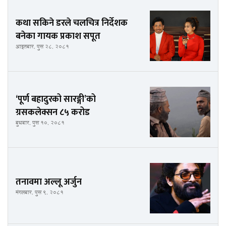
कथा सकिने डरले चलचित्र निर्देशक
बनेका गायक प्रकाश सपूत
आइतबार, पुस २८, २०८१
‘पूर्ण बहादुरको सारङ्गी’को
ग्रसकलेक्सन ८५ करोड
बुधबार, पुस १०, २०८१
तनावमा अल्लू अर्जुन
मंगलबार, पुस ९, २०८१