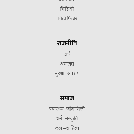
विचार/ब्लग
भिडिओ
फोटो फिचर
राजनीति
अर्थ
अदालत
सुरक्षा–अपराध
समाज
स्वास्थ्य–जीवनशैली
धर्म–संस्कृति
कला–साहित्य