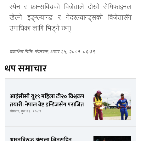
स्पेन र फ्रान्सबिचको विजेताले दोस्रो सेमिफाइनल
खेल्ने इङ्ग्ल्यान्ड र नेदरल्यान्ड्सको विजेतासँग
उपाधिका लागि भिड्ने छन्।
प्रकाशित मिति: मंगलबार, असार २५, २०८१
०६:३९
थप समाचार
आईसीसी यू१९ महिला टी२० विश्वकप
तयारी: नेपाल वेष्ट इन्डिजसँग पराजित
सोमबार, पुस २९, २०८१
भारतविरुद्ध श्रृंखला जितसहित