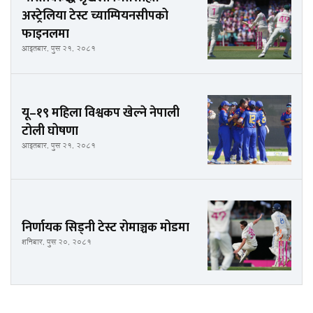
अस्ट्रेलिया टेस्ट च्याम्पियनसीपको
फाइनलमा
आइतबार, पुस २१, २०८१
यू–१९ महिला विश्वकप खेल्ने नेपाली
टोली घोषणा
आइतबार, पुस २१, २०८१
निर्णायक सिड्नी टेस्ट रोमाञ्चक मोडमा
शनिबार, पुस २०, २०८१