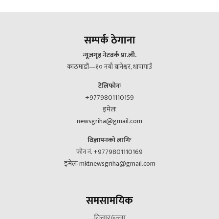
सम्पर्क ठेगाना
न्यूजगृह नेटवर्क प्रा.ली.
काठमाडौं—१० नयाँ बानेश्वर, थापागाउँ
टेलिफोनः
+9779801110159
इमेलः
newsgriha@gmail.com
विज्ञापनको लागिः
फोन नं. +9779801110169
इमेलः mktnewsgriha@gmail.com
समसामयिक