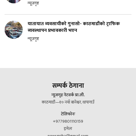
न्यूजगृह
यातायात व्यवसायीको गुनासो- काठमाडौंको ट्राफिक
व्यवस्थापन प्रभावकारी भएन
न्यूजगृह
सम्पर्क ठेगाना
न्यूजगृह नेटवर्क प्रा.ली.
काठमाडौं—१० नयाँ बानेश्वर, थापागाउँ
टेलिफोनः
+9779801110159
इमेलः
newsgriha@gmail.com