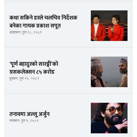
कथा सकिने डरले चलचित्र निर्देशक
बनेका गायक प्रकाश सपूत
आइतबार, पुस २८, २०८१
‘पूर्ण बहादुरको सारङ्गी’को
ग्रसकलेक्सन ८५ करोड
बुधबार, पुस १०, २०८१
तनावमा अल्लू अर्जुन
मंगलबार, पुस ९, २०८१