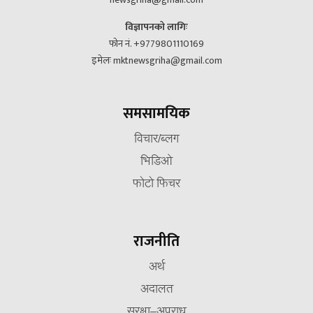
विज्ञापनको लागिः
फोन नं. +9779801110169
इमेलः mktnewsgriha@gmail.com
समसामयिक
विचार/ब्लग
भिडिओ
फोटो फिचर
राजनीति
अर्थ
अदालत
सुरक्षा–अपराध