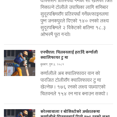
याक्ससँग प्रतिस्पर्धा गर्नेछ। सो खेलको जित
निकाल्ने टोलीले उपाधिका लागि शनिबार
सुदूरपश्चिमसँग प्रतिस्पर्धा गर्नेछ।फाइनलमा
पुग्न जनकपुरले दिएको १४० रनको लक्ष्य
सुदूरपश्चिमले २ विकेटको क्षतिमा १८.३
ओभरमै पूरा गर्‍यो।
एनपीएल: चितवनलाई हराउँदै कर्णाली
क्वालिफायर टु मा
बुधबार, पुस ३, २०८१
कर्णालीले अब क्वालिफायर वान को
पारजित टोलीसँग क्वालिफायर टु मा
खेल्नेछ । १७६ रनको लक्ष्य पछ्याएको
चितवनले १५४ रन मात्र बनाउन सक्यो ।
कोल्सावाला र बोसिस्टोको अर्धशतकमा
कर्णालीले चितवनलाई दियो १७६ रनको लक्ष्य