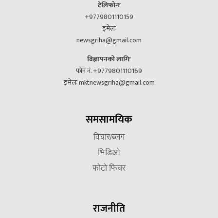
टेलिफोनः
+9779801110159
इमेलः
newsgriha@gmail.com
विज्ञापनको लागिः
फोन नं. +9779801110169
इमेलः mktnewsgriha@gmail.com
समसामयिक
विचार/ब्लग
भिडिओ
फोटो फिचर
राजनीति