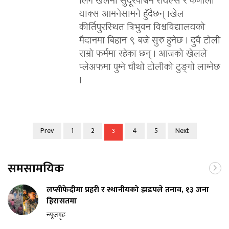
लिग खेलमा सुदूरपश्चिम रोयल्स र कर्णाली
याक्स आमनेसामने हुँदैछन् ।खेल
कीर्तिपुरस्थित त्रिभुवन विश्वविद्यालयको
मैदानमा बिहान ९ बजे सुरु हुनेछ । दुवै टोली
राम्रो फर्ममा रहेका छन् । आजको खेलले
प्लेअफमा पुग्ने चौथो टोलीको टुङ्गो लाग्नेछ
।
Prev
1
2
4
5
Next
3
समसामयिक
लप्सीफेदीमा प्रहरी र स्थानीयको झडपले तनाव, १३ जना
हिरासतमा
न्यूजगृह