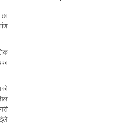
ो छ।
्माण
तिक
यका
णको
लीले
गरी
ईले