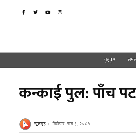
गृहपृष्ठ
समस
कन्काई पुल: पाँच प
न्यूजगृह
बिहीबार, माघ ३, २०८१