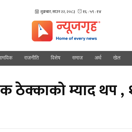
ामयिक
राजनीति
विशेष
समाज
अर्थ
खेल
टक ठेक्काको म्याद थप ,