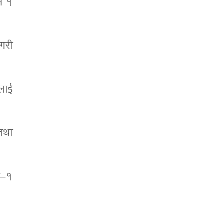
ं १
गरी
लाई
 तथा
्ज–१