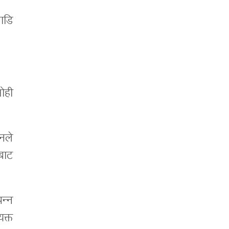
गाडि
सोही
नले
ोबाट
पन्न
यक्त