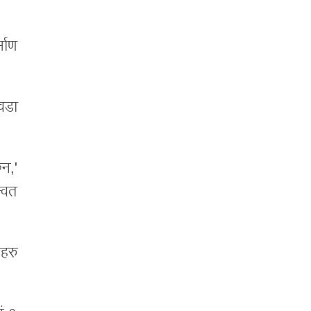
्माण
वडा
ैन,'
्वत
हरु