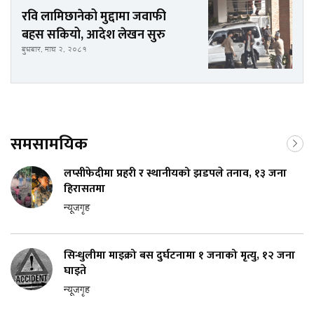
रवि लामिछानेको मुद्दामा जवाफी
बहस सकियो, आदेश लेखन सुरु
बुधबार, माघ २, २०८१
समसामयिक
लप्सीफेदीमा प्रहरी र स्थानीयको झडपले तनाव, १३ जना
हिरासतमा
न्यूजगृह
सिन्धुलीमा माइक्रो बस दुर्घटनामा १ जनाको मृत्यु, १२ जना
घाइते
न्यूजगृह