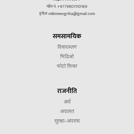
फोन नं. +9779801110169
इमेलः mktnewsgriha@gmail.com
समसामयिक
विचार/ब्लग
भिडिओ
फोटो फिचर
राजनीति
अर्थ
अदालत
सुरक्षा–अपराध