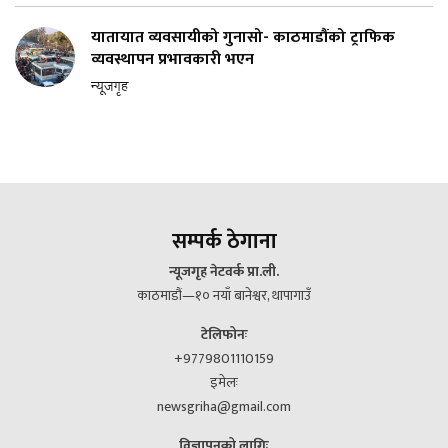
यातायात व्यवसायीको गुनासो- काठमाडौंको ट्राफिक
व्यवस्थापन प्रभावकारी भएन
न्यूजगृह
सम्पर्क ठेगाना
न्यूजगृह नेटवर्क प्रा.ली.
काठमाडौं—१० नयाँ बानेश्वर, थापागाउँ
टेलिफोनः
+9779801110159
इमेलः
newsgriha@gmail.com
विज्ञापनको लागिः