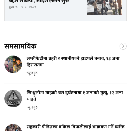
बहस सकियो, आदेश लेखन सुरु
बुधबार, माघ २, २०८१
समसामयिक
लप्सीफेदीमा प्रहरी र स्थानीयको झडपले तनाव, १३ जना
हिरासतमा
न्यूजगृह
सिन्धुलीमा माइक्रो बस दुर्घटनामा १ जनाको मृत्यु, १२ जना
घाइते
न्यूजगृह
सहकारी पीडितका वकिल त्रिपाठीलाई आक्रमण गर्ने व्यक्ति