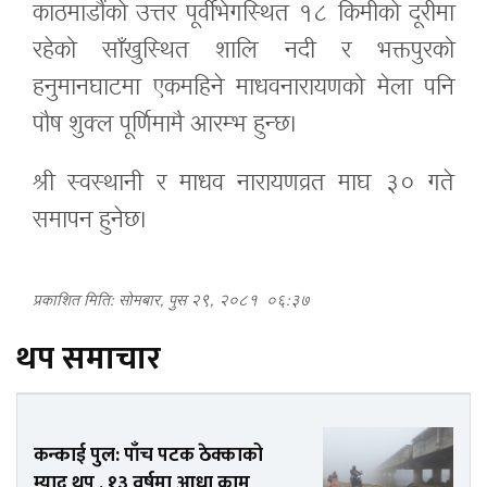
काठमाडौंको उत्तर पूर्वीभेगस्थित १८ किमीको दूरीमा
रहेको
साँखुस्थित
शालि नदी
र भक्तपुरको
हनुमानघाटमा एकमहिने माधवनारायणको मेला पनि
पौष शुक्ल पूर्णिमामै आरम्भ हुन्छ।
श्री स्वस्थानी
र
माधव नारायणव्रत
माघ ३० गते
समापन हुनेछ।
प्रकाशित मिति: सोमबार, पुस २९, २०८१
०६:३७
थप समाचार
कन्काई पुल: पाँच पटक ठेक्काको
म्याद थप , १३ वर्षमा आधा काम