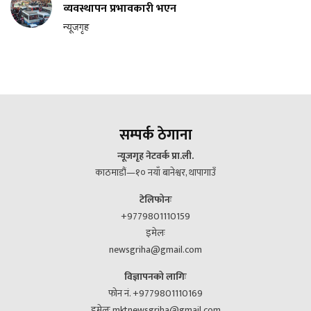
व्यवस्थापन प्रभावकारी भएन
न्यूजगृह
सम्पर्क ठेगाना
न्यूजगृह नेटवर्क प्रा.ली.
काठमाडौं—१० नयाँ बानेश्वर, थापागाउँ
टेलिफोनः
+9779801110159
इमेलः
newsgriha@gmail.com
विज्ञापनको लागिः
फोन नं. +9779801110169
इमेलः mktnewsgriha@gmail.com