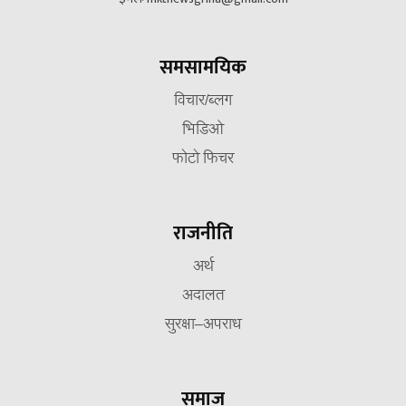
समसामयिक
विचार/ब्लग
भिडिओ
फोटो फिचर
राजनीति
अर्थ
अदालत
सुरक्षा–अपराध
समाज