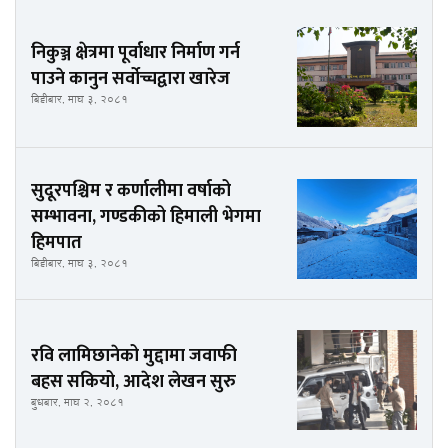
निकुञ्ज क्षेत्रमा पूर्वाधार निर्माण गर्न
पाउने कानुन सर्वोच्चद्वारा खारेज
बिहीबार, माघ ३, २०८१
सुदूरपश्चिम र कर्णालीमा वर्षाको
सम्भावना, गण्डकीको हिमाली भेगमा
हिमपात
बिहीबार, माघ ३, २०८१
रवि लामिछानेको मुद्दामा जवाफी
बहस सकियो, आदेश लेखन सुरु
बुधबार, माघ २, २०८१