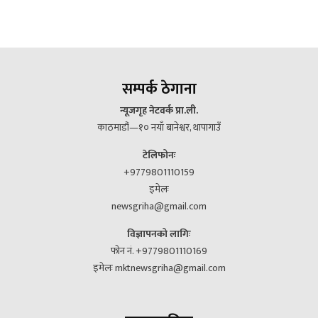
सम्पर्क ठेगाना
न्यूजगृह नेटवर्क प्रा.ली.
काठमाडौं—१० नयाँ बानेश्वर, थापागाउँ
टेलिफोनः
+9779801110159
इमेलः
newsgriha@gmail.com
विज्ञापनको लागिः
फोन नं. +9779801110169
इमेलः mktnewsgriha@gmail.com