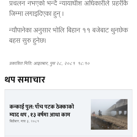
प्रचलन नभएको भन्दै न्यायाधीश अधिकारीले प्रहरीकै
जिम्मा लगाइदिएका हुन् ।
न्यौपानेका अनुसार भोलि बिहान ११ बजेबाट थुनछेक
बहस सुरु हुनेछ।
प्रकाशित मिति: आइतबार, पुस २८, २०८१
१८:१०
थप समाचार
कन्काई पुल: पाँच पटक ठेक्काको
म्याद थप , १३ वर्षमा आधा काम
बिहीबार, माघ ३, २०८१