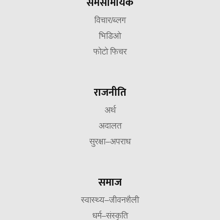
समसामयिक
विचार/ब्लग
भिडिओ
फोटो फिचर
राजनीति
अर्थ
अदालत
सुरक्षा–अपराध
समाज
स्वास्थ्य–जीवनशैली
धर्म–संस्कृति