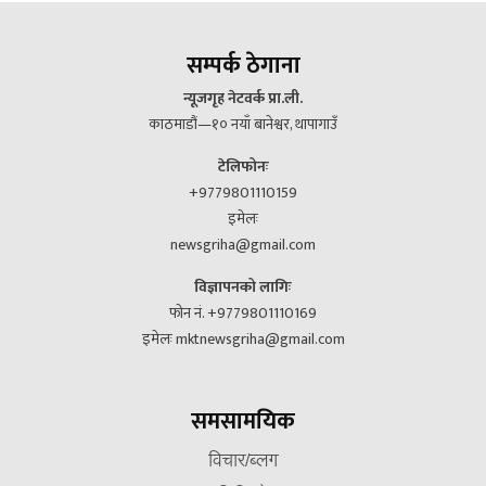
सम्पर्क ठेगाना
न्यूजगृह नेटवर्क प्रा.ली.
काठमाडौं—१० नयाँ बानेश्वर, थापागाउँ
टेलिफोनः
+9779801110159
इमेलः
newsgriha@gmail.com
विज्ञापनको लागिः
फोन नं. +9779801110169
इमेलः mktnewsgriha@gmail.com
समसामयिक
विचार/ब्लग