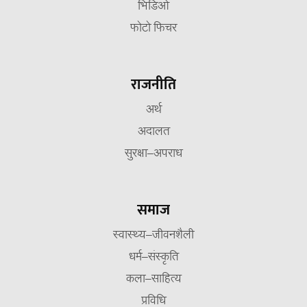
भिडिओ
फोटो फिचर
राजनीति
अर्थ
अदालत
सुरक्षा–अपराध
समाज
स्वास्थ्य–जीवनशैली
धर्म–संस्कृति
कला–साहित्य
प्रविधि