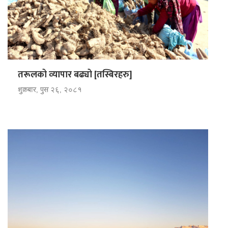
तरूलको व्‍यापार बढ्यो [तस्बिरहरु]
शुक्रबार, पुस २६, २०८१