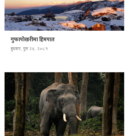
गुफापोखरीमा हिमपात
बुधबार, पुस २४, २०८१