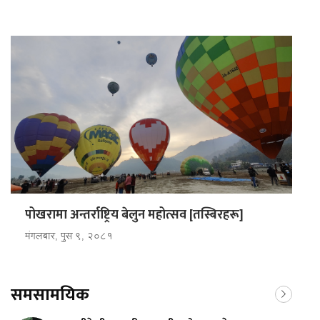
पोखरामा अन्तर्राष्ट्रिय बेलुन महोत्सव [तस्बिरहरू]
मंगलबार, पुस ९, २०८१
समसामयिक