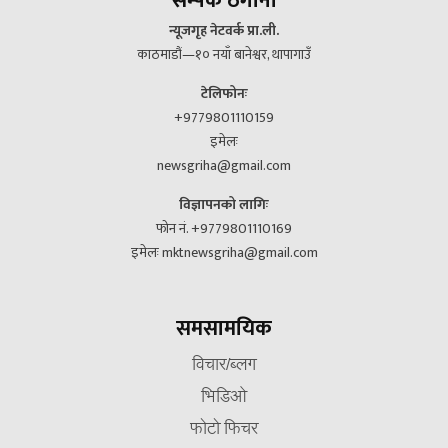
सम्पर्क ठेगाना
न्यूजगृह नेटवर्क प्रा.ली.
काठमाडौं—१० नयाँ बानेश्वर, थापागाउँ
टेलिफोनः
+9779801110159
इमेलः
newsgriha@gmail.com
विज्ञापनको लागिः
फोन नं. +9779801110169
इमेलः mktnewsgriha@gmail.com
समसामयिक
विचार/ब्लग
भिडिओ
फोटो फिचर