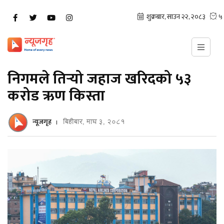
निगमले तिर्‍यो जहाज खरिदको ५३
करोड ऋण किस्ता
न्यूजगृह
बिहीबार, माघ ३, २०८१