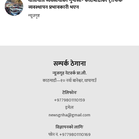
यातायात व्यवसायीको गुनासो- काठमाडौंको ट्राफिक
व्यवस्थापन प्रभावकारी भएन
न्यूजगृह
सम्पर्क ठेगाना
न्यूजगृह नेटवर्क प्रा.ली.
काठमाडौं—१० नयाँ बानेश्वर, थापागाउँ
टेलिफोनः
+9779801110159
इमेलः
newsgriha@gmail.com
विज्ञापनको लागिः
फोन नं. +9779801110169