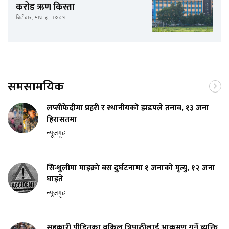
करोड ऋण किस्ता
बिहीबार, माघ ३, २०८१
समसामयिक
लप्सीफेदीमा प्रहरी र स्थानीयको झडपले तनाव, १३ जना
हिरासतमा
न्यूजगृह
सिन्धुलीमा माइक्रो बस दुर्घटनामा १ जनाको मृत्यु, १२ जना
घाइते
न्यूजगृह
सहकारी पीडितका वकिल त्रिपाठीलाई आक्रमण गर्ने व्यक्ति