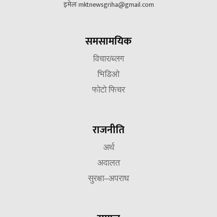
इमेलः mktnewsgriha@gmail.com
समसामयिक
विचार/ब्लग
भिडिओ
फोटो फिचर
राजनीति
अर्थ
अदालत
सुरक्षा–अपराध