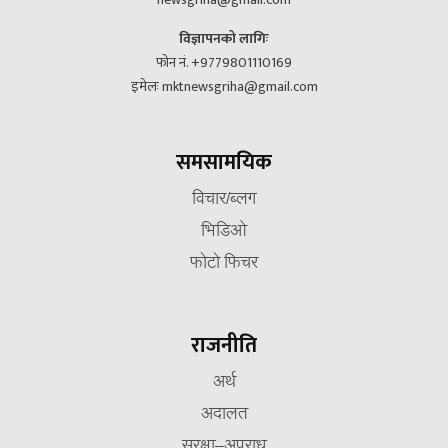
विज्ञापनको लागिः
फोन नं. +9779801110169
इमेलः mktnewsgriha@gmail.com
समसामयिक
विचार/ब्लग
भिडिओ
फोटो फिचर
राजनीति
अर्थ
अदालत
सुरक्षा–अपराध