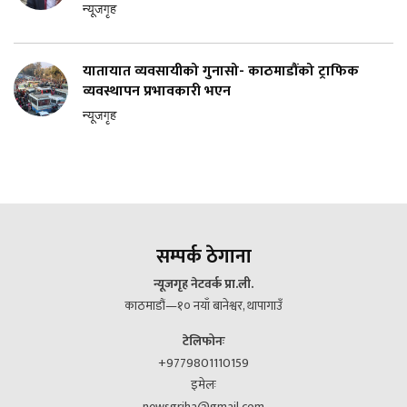
न्यूजगृह
यातायात व्यवसायीको गुनासो- काठमाडौंको ट्राफिक
व्यवस्थापन प्रभावकारी भएन
न्यूजगृह
सम्पर्क ठेगाना
न्यूजगृह नेटवर्क प्रा.ली.
काठमाडौं—१० नयाँ बानेश्वर, थापागाउँ
टेलिफोनः
+9779801110159
इमेलः
newsgriha@gmail.com