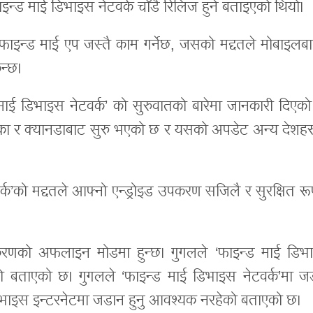
ाइन्ड माई डिभाइस नेटवर्क चाँडै रिलिज हुने बताइएको थियो।
 फाइन्ड माई एप जस्तै काम गर्नेछ, जसको मद्दतले मोबाइलबा
िन्छ।
माई डिभाइस नेटवर्क’ को सुरुवातको बारेमा जानकारी दिएको
रिका र क्यानडाबाट सुरु भएको छ र यसको अपडेट अन्य देशहर
्क’को मद्दतले आफ्नो एन्ड्रोइड उपकरण सजिलै र सुरक्षित र
करणको अफलाइन मोडमा हुन्छ। गुगलले ‘फाइन्ड माई डिभ
को बताएको छ। गुगलले ‘फाइन्ड माई डिभाइस नेटवर्क’मा ज
डिभाइस इन्टरनेटमा जडान हुनु आवश्यक नरहेको बताएको छ।