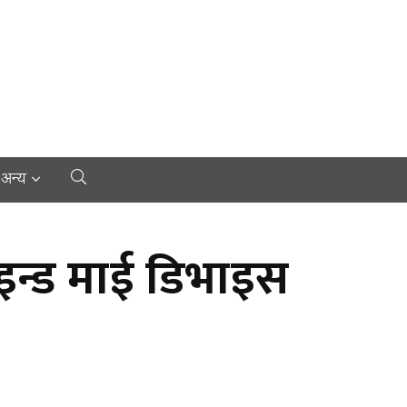
अन्य
इन्ड माई डिभाइस