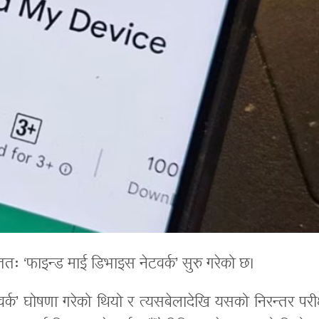
ततः ‘फाइन्ड माई डिभाइस नेटवर्क’ सुरु गरेको छ।
र्क’ घोषणा गरेको थियो र त्यसबेलादेखि यसको निरन्तर परी