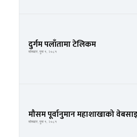
दुर्गम पलाँतामा टेलिकम
सोमबार, पुस १, २०८१
मौसम पूर्वानुमान महाशाखाको वेबसाइ
सोमबार, पुस १, २०८१