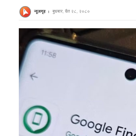
न्यूजगृह
बुधबार, चैत २८, २०८०