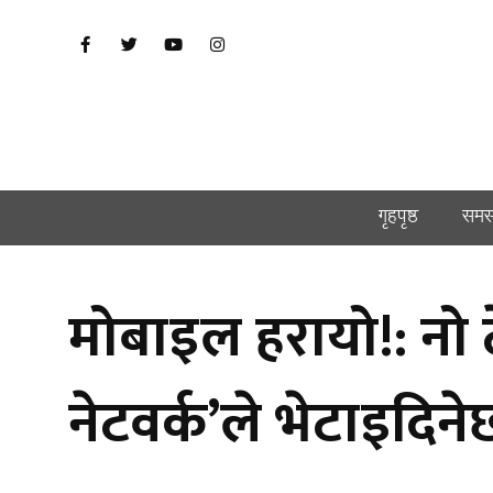
गृहपृष्ठ
समस
मोबाइल हरायो!: नो 
नेटवर्क’ले भेटाइदिने