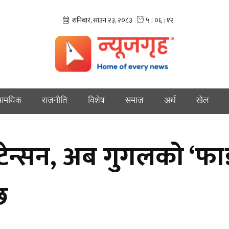
ामयिक
राजनीति
विशेष
समाज
अर्थ
खेल
टेन्सन, अब गुगलको ‘फा
छ