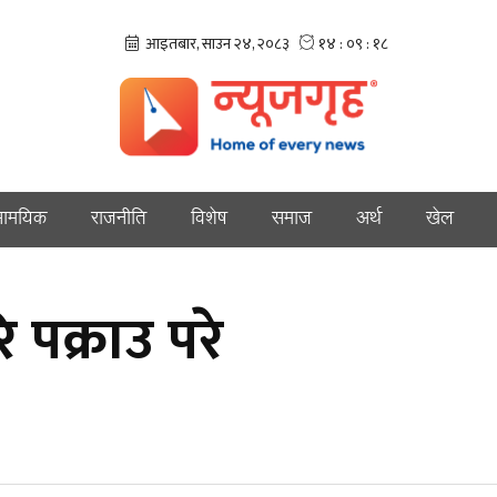
ामयिक
राजनीति
विशेष
समाज
अर्थ
खेल
पक्राउ परे