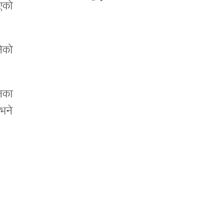
एको
ेको
नका
भने