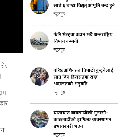
साढे ६ घण्टा विद्युत् आपूर्ति बन्द हुने
न्यूजगृह
फेरि भैरहवा उडान भर्दै अन्तर्राष्ट्रिय
विमान कम्पनी
न्यूजगृह
िचेर
वरिष्ठ अधिवक्ता त्रिपाठी कुट्नेलाई
।
सात दिन हिरासतमा राख्न
अदालतको अनुमति
ामा
न्यूजगृह
कार
यातायात व्यवसायीको गुनासो-
काठमाडौंको ट्राफिक व्यवस्थापन
प्रभावकारी भएन
न ।
न्यूजगृह