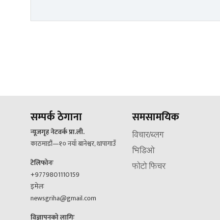
सम्पर्क ठेगाना
समसामयिक
न्यूजगृह नेटवर्क प्रा.ली.
विचार/ब्लग
काठमाडौं—१० नयाँ बानेश्वर, थापागाउँ
भिडिओ
टेलिफोनः
फोटो फिचर
+9779801110159
इमेलः
newsgriha@gmail.com
विज्ञापनको लागिः