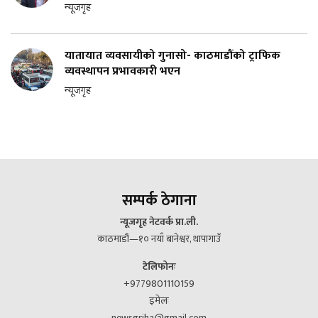
न्यूजगृह
यातायात व्यवसायीको गुनासो- काठमाडौंको ट्राफिक
व्यवस्थापन प्रभावकारी भएन
न्यूजगृह
सम्पर्क ठेगाना
न्यूजगृह नेटवर्क प्रा.ली.
काठमाडौं—१० नयाँ बानेश्वर, थापागाउँ
टेलिफोनः
+9779801110159
इमेलः
newsgriha@gmail.com