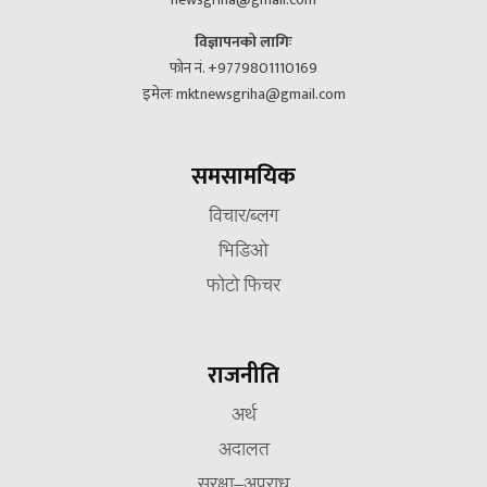
विज्ञापनको लागिः
फोन नं. +9779801110169
इमेलः mktnewsgriha@gmail.com
समसामयिक
विचार/ब्लग
भिडिओ
फोटो फिचर
राजनीति
अर्थ
अदालत
सुरक्षा–अपराध