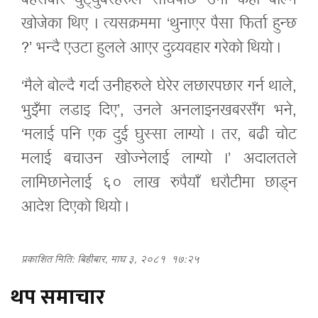
बहसबारे युट्युबरहरुले सोधेपछि उनी केही बोल्न
खोजेका थिए । त्यसक्रममा ‘थुनाएर पैसा फिर्ता हुन्छ
?’ भन्दै एउटा हुलले आएर दुव्र्यवहार गरेको थियो ।
‘मैले बोल्दै गर्दा उनीहरुले घेरेर लछारपछार गर्न थाले,
भुइँमा लडाइ दिए’, उनले अनलाइनखबरसँग भने,
‘मलाई पनि एक दुई घुस्सा लाग्यो । तर, बढी चोट
मलाई बचाउन खोज्नेलाई लाग्यो ।’ अदालतले
लामिछानेलाई ६० लाख रुपैयाँ धरौटीमा छाड्न
आदेश दिएको थियो ।
प्रकाशित मिति: बिहीबार, माघ ३, २०८१
१७:२५
थप समाचार