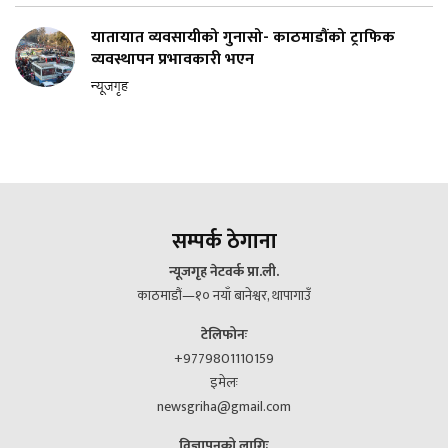
यातायात व्यवसायीको गुनासो- काठमाडौंको ट्राफिक
व्यवस्थापन प्रभावकारी भएन
न्यूजगृह
सम्पर्क ठेगाना
न्यूजगृह नेटवर्क प्रा.ली.
काठमाडौं—१० नयाँ बानेश्वर, थापागाउँ
टेलिफोनः
+9779801110159
इमेलः
newsgriha@gmail.com
विज्ञापनको लागिः