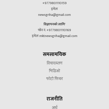
+9779801110159
इमेलः
newsgriha@gmail.com
विज्ञापनको लागिः
फोन नं. +9779801110169
इमेलः mktnewsgriha@gmail.com
समसामयिक
विचार/ब्लग
भिडिओ
फोटो फिचर
राजनीति
अर्थ