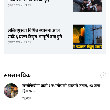
आक्रमण गर्ने व्यक्ति को हुन्?
शुक्रबार, माघ ४, २०८१
ललितपुरका विभिन्न स्थानमा आज
साढे ६ घण्टा विद्युत् आपूर्ति बन्द हुने
शुक्रबार, माघ ४, २०८१
समसामयिक
लप्सीफेदीमा प्रहरी र स्थानीयको झडपले तनाव, १३ जना
हिरासतमा
न्यूजगृह