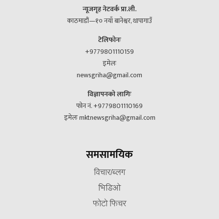
न्यूजगृह नेटवर्क प्रा.ली.
काठमाडौं—१० नयाँ बानेश्वर, थापागाउँ
टेलिफोनः
+9779801110159
इमेलः
newsgriha@gmail.com
विज्ञापनको लागिः
फोन नं. +9779801110169
इमेलः mktnewsgriha@gmail.com
समसामयिक
विचार/ब्लग
भिडिओ
फोटो फिचर