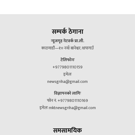
सम्पर्क ठेगाना
न्यूजगृह नेटवर्क प्रा.ली.
काठमाडौं—१० नयाँ बानेश्वर, थापागाउँ
टेलिफोनः
+9779801110159
इमेलः
newsgriha@gmail.com
विज्ञापनको लागिः
फोन नं. +9779801110169
इमेलः mktnewsgriha@gmail.com
समसामयिक