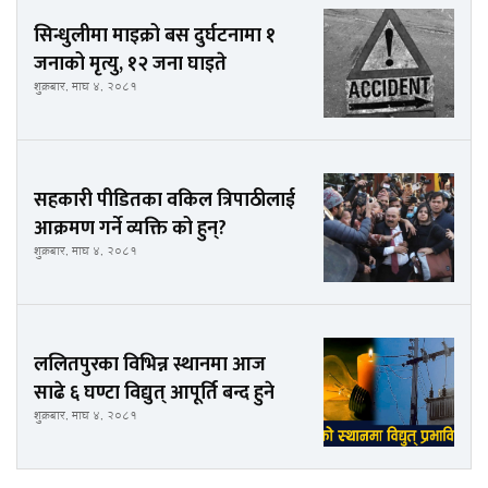
सिन्धुलीमा माइक्रो बस दुर्घटनामा १
जनाको मृत्यु, १२ जना घाइते
शुक्रबार, माघ ४, २०८१
सहकारी पीडितका वकिल त्रिपाठीलाई
आक्रमण गर्ने व्यक्ति को हुन्?
शुक्रबार, माघ ४, २०८१
ललितपुरका विभिन्न स्थानमा आज
साढे ६ घण्टा विद्युत् आपूर्ति बन्द हुने
शुक्रबार, माघ ४, २०८१