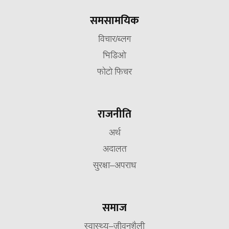
समसामयिक
विचार/ब्लग
भिडिओ
फोटो फिचर
राजनीति
अर्थ
अदालत
सुरक्षा–अपराध
समाज
स्वास्थ्य–जीवनशैली