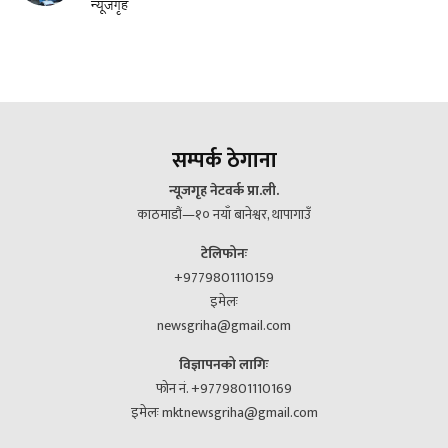
न्यूजगृह
सम्पर्क ठेगाना
न्यूजगृह नेटवर्क प्रा.ली.
काठमाडौं—१० नयाँ बानेश्वर, थापागाउँ
टेलिफोनः
+9779801110159
इमेलः
newsgriha@gmail.com
विज्ञापनको लागिः
फोन नं. +9779801110169
इमेलः mktnewsgriha@gmail.com