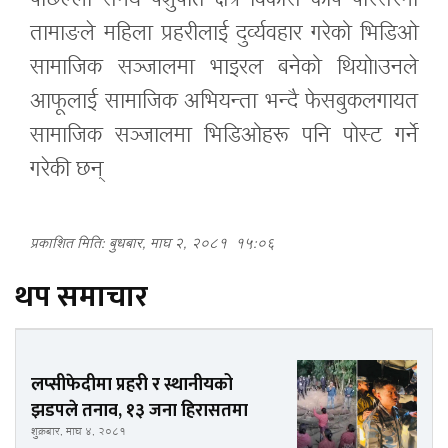
पछिल्लो समय पशुपति क्षेत्र विकास कोष परिसरमा
तामाङले महिला प्रहरीलाई दुर्व्यवहार गरेको भिडिओ
सामाजिक सञ्जालमा भाइरल बनेको थियो।उनले
आफूलाई सामाजिक अभियन्ता भन्दै फेसबुकलगायत
सामाजिक सञ्जालमा भिडिओहरू पनि पोस्ट गर्ने
गरेकी छन्
प्रकाशित मिति: बुधबार, माघ २, २०८१
१५:०६
थप समाचार
लप्सीफेदीमा प्रहरी र स्थानीयको
झडपले तनाव, १३ जना हिरासतमा
शुक्रबार, माघ ४, २०८१