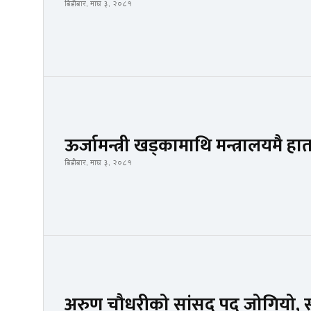
बिहीबार, माघ ३, २०८१
ऊर्जामन्त्री खड्कामाथि मन्त्रालयमै ह
बिहीबार, माघ ३, २०८१
अरुण चौधरीको सांसद पद जोगियो, सर्व