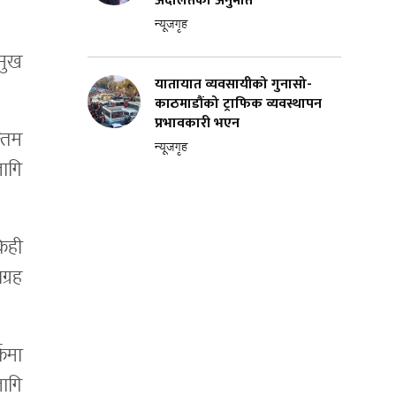
अदालतको अनुमति
न्यूजगृह
मुख
यातायात व्यवसायीको गुनासो-
काठमाडौंको ट्राफिक व्यवस्थापन
प्रभावकारी भएन
तिम
न्यूजगृह
लागि
केही
्रह
्कमा
लागि