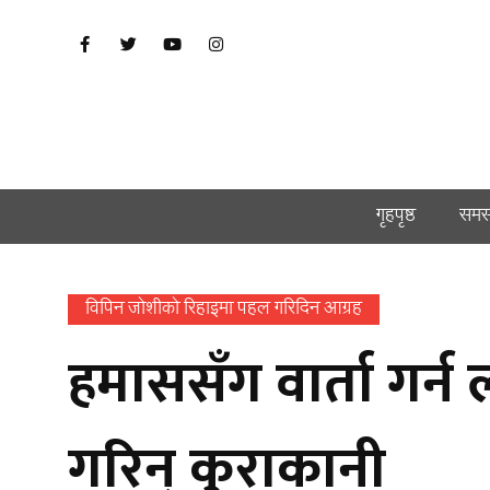
गृहपृष्ठ
समस
विपिन जोशीको रिहाइमा पहल गरिदिन आग्रह
हमाससँग वार्ता गर्न ला
गरिन् कुराकानी