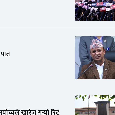
ातपात
ोच्चले खारेज गर्‍यो रिट