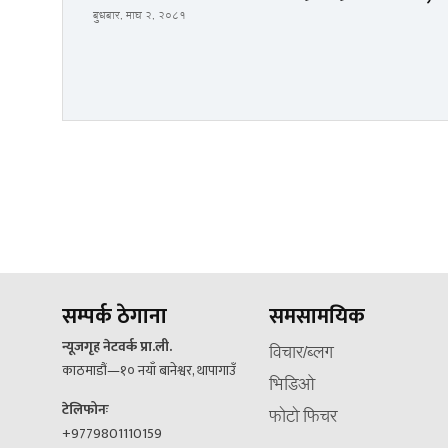
बुधबार, माघ २, २०८१
सम्पर्क ठेगाना
समसामयिक
न्यूजगृह नेटवर्क प्रा.ली.
विचार/ब्लग
काठमाडौं—१० नयाँ बानेश्वर, थापागाउँ
भिडिओ
टेलिफोनः
फोटो फिचर
+9779801110159