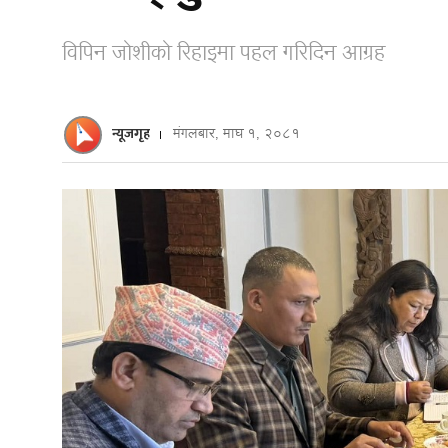
विपिन जोशीको रिहाइमा पहल गरिदिन आग्रह
न्यूजगृह
मंगलबार, माघ १, २०८१