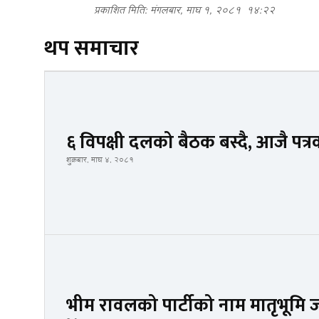
प्रकाशित मिति: मंगलबार, माघ १, २०८१
१४:२२
थप समाचार
६ विपक्षी दलको बैठक बस्दै, आजै पत्
शुक्रबार, माघ ४, २०८१
भीम रावलको पार्टीको नाम मातृभूमि