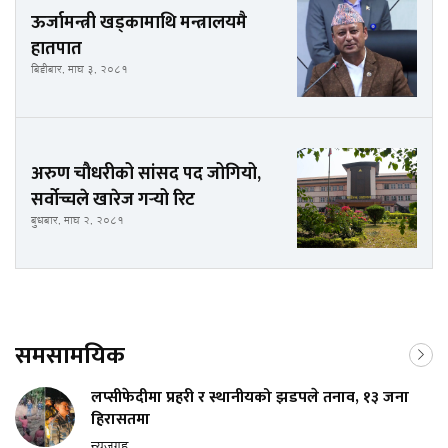
ऊर्जामन्त्री खड्कामाथि मन्त्रालयमै
हातपात
बिहीबार, माघ ३, २०८१
अरुण चौधरीको सांसद पद जोगियो,
सर्वोच्चले खारेज गर्‍यो रिट
बुधबार, माघ २, २०८१
समसामयिक
लप्सीफेदीमा प्रहरी र स्थानीयको झडपले तनाव, १३ जना
हिरासतमा