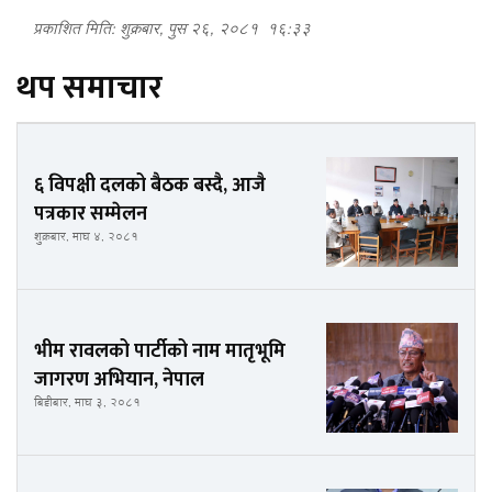
प्रकाशित मिति: शुक्रबार, पुस २६, २०८१
१६:३३
थप समाचार
६ विपक्षी दलको बैठक बस्दै, आजै
पत्रकार सम्मेलन
शुक्रबार, माघ ४, २०८१
भीम रावलको पार्टीको नाम मातृभूमि
जागरण अभियान, नेपाल
बिहीबार, माघ ३, २०८१