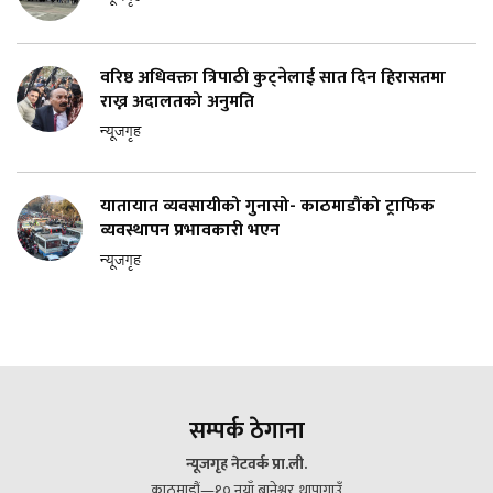
वरिष्ठ अधिवक्ता त्रिपाठी कुट्नेलाई सात दिन हिरासतमा
राख्न अदालतको अनुमति
न्यूजगृह
यातायात व्यवसायीको गुनासो- काठमाडौंको ट्राफिक
व्यवस्थापन प्रभावकारी भएन
न्यूजगृह
सम्पर्क ठेगाना
न्यूजगृह नेटवर्क प्रा.ली.
काठमाडौं—१० नयाँ बानेश्वर, थापागाउँ