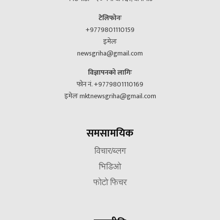
टेलिफोनः
+9779801110159
इमेलः
newsgriha@gmail.com
विज्ञापनको लागिः
फोन नं. +9779801110169
इमेलः mktnewsgriha@gmail.com
समसामयिक
विचार/ब्लग
भिडिओ
फोटो फिचर