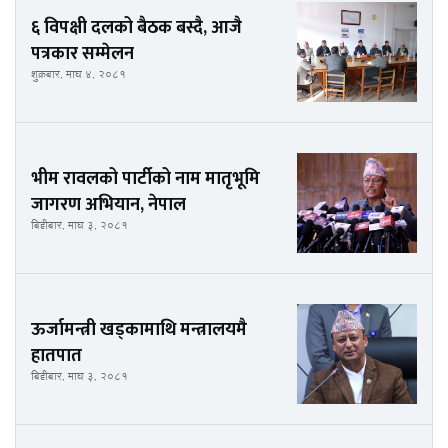
६ विपक्षी दलको बैठक बस्दै, आजै
पत्रकार सम्मेलन
शुक्रबार, माघ ४, २०८१
भीम रावलको पार्टीको नाम मातृभूमि
जागरण अभियान, नेपाल
बिहीबार, माघ ३, २०८१
ऊर्जामन्त्री खड्कामाथि मन्त्रालयमै
हातपात
बिहीबार, माघ ३, २०८१