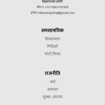
विज्ञापनको लागिः
फोन नं. +9779801110169
इमेलः mktnewsgriha@gmail.com
समसामयिक
विचार/ब्लग
भिडिओ
फोटो फिचर
राजनीति
अर्थ
अदालत
सुरक्षा–अपराध