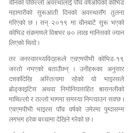
चीनको पछिल्लो अवस्थालाई पाँच वर्षअघिको कोभिड
महामारीको सुरूआती दिनको अवस्थासँग तुलना
गरिएको छ । सन् २०१९ मा चीनबाटै सुरू भएको
कोभिड संक्रमणले विश्वभर ७० लाख मानिसको ज्यान
लिएको थियो ।
तर जनस्वास्थ्यविद्‌हरूले एचएमपीभी कोभिड-१९
जस्तो नभएको बताउँछन् । उनीहरूका अनुसार
दशकौंदेखि अस्तित्वमा रहेको यो भाइरसले
ब्रोङ्काइटिस अथवा निमोनियासहित श्वासनलीको
माथिल्लो र तल्लो भागमा समस्या निम्त्याउन सक्छ ।
एचएमपीभी भाइरस पाँच वर्षको उमेरमा पुग्दासम्म
लगभग हरेक बच्चामा देखिने गरेको छ ।