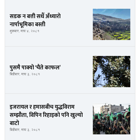
सडक न बत्ती सधैँ अँध्यारो
नार्पाभूमिका बस्ती
शुक्रबार, माघ ४, २०८१
पुसमै पाक्यो ‘चैते काफल’
बिहीबार, माघ ३, २०८१
इजरायल र हमासबीच युद्धविराम
सम्झौता, विपिन रिहाइको पनि खुल्यो
बाटो
बिहीबार, माघ ३, २०८१