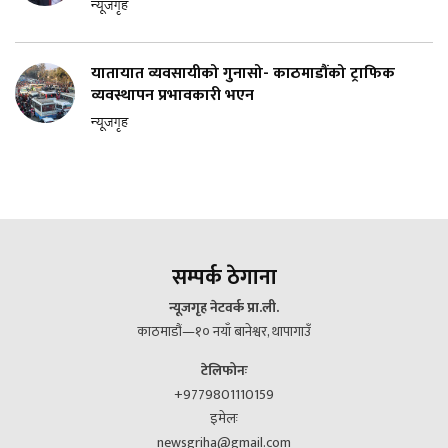
न्यूजगृह
यातायात व्यवसायीको गुनासो- काठमाडौंको ट्राफिक
व्यवस्थापन प्रभावकारी भएन
न्यूजगृह
सम्पर्क ठेगाना
न्यूजगृह नेटवर्क प्रा.ली.
काठमाडौं—१० नयाँ बानेश्वर, थापागाउँ
टेलिफोनः
+9779801110159
इमेलः
newsgriha@gmail.com