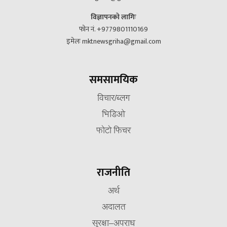
विज्ञापनको लागिः
फोन नं. +9779801110169
इमेलः mktnewsgriha@gmail.com
समसामयिक
विचार/ब्लग
भिडिओ
फोटो फिचर
राजनीति
अर्थ
अदालत
सुरक्षा–अपराध